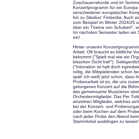
Zuschauerrekorde und im Sommer
Konzertprogramm für ein Europa d
verschiedener europäischer Komp
hin zu Sibelius' Finlandia. Auch
zum Beispiel im Winter 2024/25 a
über ein Thema von Schubert", w
Im nächsten Semester laden wir 
ein!
Hinter unseren Konzertprogramme
Arbeit. Oft braucht es bildliche 
bekommt ("Spielt mal wie ein Org
bisschen Gicht hat!"). Gelegentli
("Intonation ist halt doch irgend
nötig, die Mitspielenden schon 
spät! Ich weiß jetzt schon, dass i
Probenarbeit ist es, die uns zu
gelungenes Konzert auf die Bühne
das gemeinsame Musizieren sind
Orchestermitglieder. Das Per Tut
einzelnen Mitglieder, welches sic
bei der Konzert- und Probenorga
oder beim Kochen auf dem Proben
nach jeder Probe den Abend bei
Stammlokal ausklingen zu lassen