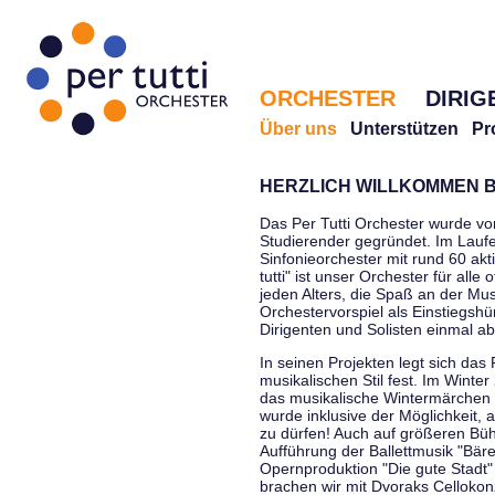
ORCHESTER
DIRIG
Über uns
Unterstützen
Pr
HERZLICH WILLKOMMEN B
Das Per Tutti Orchester wurde vo
Studierender gegründet. Im Laufe
Sinfonieorchester mit rund 60 ak
tutti" ist unser Orchester für all
jeden Alters, die Spaß an der Musi
Orchestervorspiel als Einstiegshü
Dirigenten und Solisten einmal a
In seinen Projekten legt sich das 
musikalischen Stil fest. Im Winte
das musikalische Wintermärchen 
wurde inklusive der Möglichkeit, 
zu dürfen! Auch auf größeren Bü
Aufführung der Ballettmusik "Bär
Opernproduktion "Die gute Stadt"
brachen wir mit Dvoraks Cellokonz