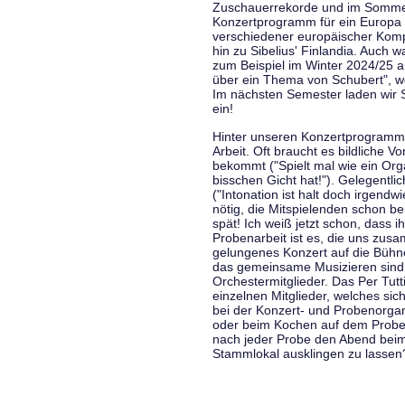
Zuschauerrekorde und im Sommer
Konzertprogramm für ein Europa d
verschiedener europäischer Komp
hin zu Sibelius' Finlandia. Auch
zum Beispiel im Winter 2024/25 a
über ein Thema von Schubert", w
Im nächsten Semester laden wir 
ein!
Hinter unseren Konzertprogramme
Arbeit. Oft braucht es bildliche 
bekommt ("Spielt mal wie ein Org
bisschen Gicht hat!"). Gelegentli
("Intonation ist halt doch irgend
nötig, die Mitspielenden schon 
spät! Ich weiß jetzt schon, dass i
Probenarbeit ist es, die uns zu
gelungenes Konzert auf die Bühne
das gemeinsame Musizieren sind
Orchestermitglieder. Das Per Tut
einzelnen Mitglieder, welches sic
bei der Konzert- und Probenorga
oder beim Kochen auf dem Proben
nach jeder Probe den Abend bei
Stammlokal ausklingen zu lassen