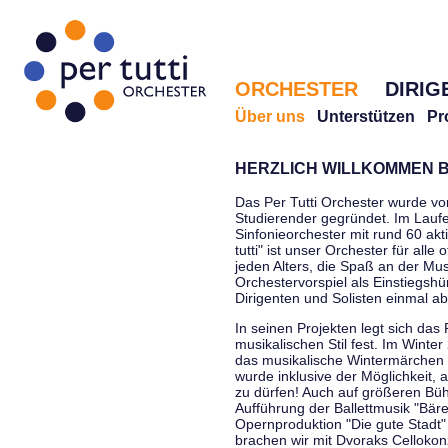
ORCHESTER
DIRIG
Über uns
Unterstützen
Pr
HERZLICH WILLKOMMEN B
Das Per Tutti Orchester wurde vo
Studierender gegründet. Im Laufe
Sinfonieorchester mit rund 60 ak
tutti" ist unser Orchester für all
jeden Alters, die Spaß an der Musi
Orchestervorspiel als Einstiegshü
Dirigenten und Solisten einmal a
In seinen Projekten legt sich das 
musikalischen Stil fest. Im Winte
das musikalische Wintermärchen 
wurde inklusive der Möglichkeit, 
zu dürfen! Auch auf größeren Bü
Aufführung der Ballettmusik "Bär
Opernproduktion "Die gute Stadt"
brachen wir mit Dvoraks Cellokonz