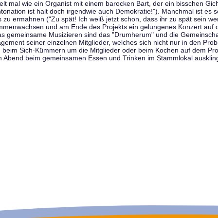
t mal wie ein Organist mit einem barocken Bart, der ein bisschen Gicht 
tonation ist halt doch irgendwie auch Demokratie!"). Manchmal ist es s
zu ermahnen ("Zu spät! Ich weiß jetzt schon, dass ihr zu spät sein we
sammenwachsen und am Ende des Projekts ein gelungenes Konzert auf d
as gemeinsame Musizieren sind das "Drumherum" und die Gemeinschaft
gement seiner einzelnen Mitglieder, welches sich nicht nur in den Prob
, beim Sich-Kümmern um die Mitglieder oder beim Kochen auf dem Pro
en Abend beim gemeinsamen Essen und Trinken im Stammlokal ausklin