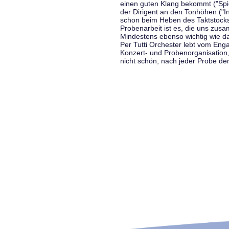
einen guten Klang bekommt ("Spiel
der Dirigent an den Tonhöhen ("In
schon beim Heben des Taktstocks 
Probenarbeit ist es, die uns zu
Mindestens ebenso wichtig wie d
Per Tutti Orchester lebt vom Enga
Konzert- und Probenorganisation
nicht schön, nach jeder Probe d