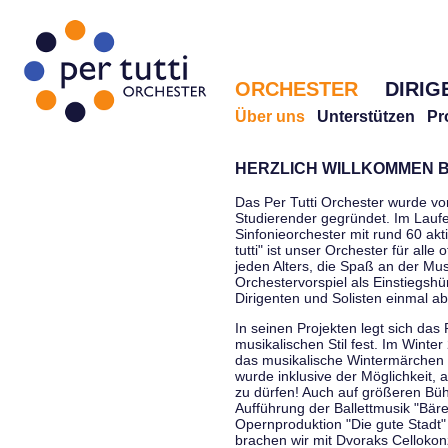
ORCHESTER
DIRIG
Über uns
Unterstützen
Pr
HERZLICH WILLKOMMEN B
Das Per Tutti Orchester wurde vo
Studierender gegründet. Im Laufe
Sinfonieorchester mit rund 60 ak
tutti" ist unser Orchester für all
jeden Alters, die Spaß an der Musi
Orchestervorspiel als Einstiegshü
Dirigenten und Solisten einmal a
In seinen Projekten legt sich das 
musikalischen Stil fest. Im Winte
das musikalische Wintermärchen 
wurde inklusive der Möglichkeit, 
zu dürfen! Auch auf größeren Bü
Aufführung der Ballettmusik "Bär
Opernproduktion "Die gute Stadt"
brachen wir mit Dvoraks Cellokonz