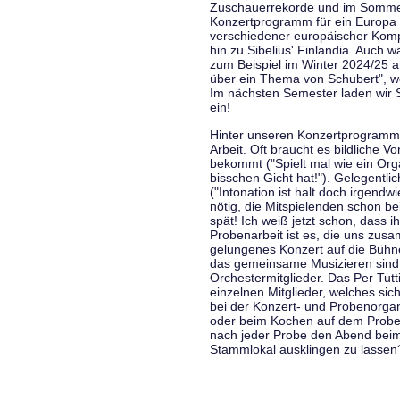
Zuschauerrekorde und im Sommer
Konzertprogramm für ein Europa d
verschiedener europäischer Komp
hin zu Sibelius' Finlandia. Auch
zum Beispiel im Winter 2024/25 a
über ein Thema von Schubert", w
Im nächsten Semester laden wir 
ein!
Hinter unseren Konzertprogramme
Arbeit. Oft braucht es bildliche 
bekommt ("Spielt mal wie ein Org
bisschen Gicht hat!"). Gelegentli
("Intonation ist halt doch irgend
nötig, die Mitspielenden schon 
spät! Ich weiß jetzt schon, dass i
Probenarbeit ist es, die uns zu
gelungenes Konzert auf die Bühne
das gemeinsame Musizieren sind
Orchestermitglieder. Das Per Tut
einzelnen Mitglieder, welches sic
bei der Konzert- und Probenorga
oder beim Kochen auf dem Proben
nach jeder Probe den Abend bei
Stammlokal ausklingen zu lassen