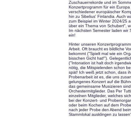
Zuschauerrekorde und im Sommer
Konzertprogramm für ein Europa d
verschiedener europäischer Komp
hin zu Sibelius' Finlandia. Auch
zum Beispiel im Winter 2024/25 a
über ein Thema von Schubert", w
Im nächsten Semester laden wir 
ein!
Hinter unseren Konzertprogramme
Arbeit. Oft braucht es bildliche 
bekommt ("Spielt mal wie ein Org
bisschen Gicht hat!"). Gelegentli
("Intonation ist halt doch irgend
nötig, die Mitspielenden schon 
spät! Ich weiß jetzt schon, dass i
Probenarbeit ist es, die uns zu
gelungenes Konzert auf die Bühne
das gemeinsame Musizieren sind
Orchestermitglieder. Das Per Tut
einzelnen Mitglieder, welches sic
bei der Konzert- und Probenorga
oder beim Kochen auf dem Proben
nach jeder Probe den Abend bei
Stammlokal ausklingen zu lassen