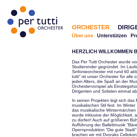
ORCHESTER
DIRIG
Über uns
Unterstützen
Pr
HERZLICH WILLKOMMEN B
Das Per Tutti Orchester wurde vo
Studierender gegründet. Im Laufe
Sinfonieorchester mit rund 60 ak
tutti" ist unser Orchester für all
jeden Alters, die Spaß an der Musi
Orchestervorspiel als Einstiegshü
Dirigenten und Solisten einmal a
In seinen Projekten legt sich das 
musikalischen Stil fest. Im Winte
das musikalische Wintermärchen 
wurde inklusive der Möglichkeit, 
zu dürfen! Auch auf größeren Bü
Aufführung der Ballettmusik "Bär
Opernproduktion "Die gute Stadt"
brachen wir mit Dvoraks Cellokonz