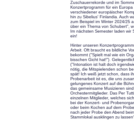
Zuschauerrekorde und im Sommer
Konzertprogramm für ein Europa d
verschiedener europäischer Komp
hin zu Sibelius' Finlandia. Auch
zum Beispiel im Winter 2024/25 a
über ein Thema von Schubert", w
Im nächsten Semester laden wir 
ein!
Hinter unseren Konzertprogramme
Arbeit. Oft braucht es bildliche 
bekommt ("Spielt mal wie ein Org
bisschen Gicht hat!"). Gelegentli
("Intonation ist halt doch irgend
nötig, die Mitspielenden schon 
spät! Ich weiß jetzt schon, dass i
Probenarbeit ist es, die uns zu
gelungenes Konzert auf die Bühne
das gemeinsame Musizieren sind
Orchestermitglieder. Das Per Tut
einzelnen Mitglieder, welches sic
bei der Konzert- und Probenorga
oder beim Kochen auf dem Proben
nach jeder Probe den Abend bei
Stammlokal ausklingen zu lassen