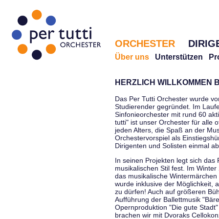
ORCHESTER
DIRIG
Über uns
Unterstützen
Pr
HERZLICH WILLKOMMEN B
Das Per Tutti Orchester wurde vo
Studierender gegründet. Im Laufe
Sinfonieorchester mit rund 60 ak
tutti" ist unser Orchester für all
jeden Alters, die Spaß an der Musi
Orchestervorspiel als Einstiegshü
Dirigenten und Solisten einmal a
In seinen Projekten legt sich das 
musikalischen Stil fest. Im Winte
das musikalische Wintermärchen 
wurde inklusive der Möglichkeit, 
zu dürfen! Auch auf größeren Bü
Aufführung der Ballettmusik "Bär
Opernproduktion "Die gute Stadt"
brachen wir mit Dvoraks Cellokonz