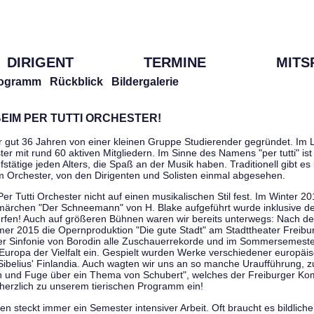
DIRIGENT
TERMINE
MITS
ogramm
Rückblick
Bildergalerie
EIM PER TUTTI ORCHESTER!
r gut 36 Jahren von einer kleinen Gruppe Studierender gegründet. Im L
er mit rund 60 aktiven Mitgliedern. Im Sinne des Namens "per tutti" ist 
stätige jeden Alters, die Spaß an der Musik haben. Traditionell gibt es 
im Orchester, von den Dirigenten und Solisten einmal abgesehen.
Per Tutti Orchester nicht auf einen musikalischen Stil fest. Im Winter 2
ärchen "Der Schneemann" von H. Blake aufgeführt wurde inklusive der 
ürfen! Auch auf größeren Bühnen waren wir bereits unterwegs: Nach der
er 2015 die Opernproduktion "Die gute Stadt" am Stadttheater Freibu
ner Sinfonie von Borodin alle Zuschauerrekorde und im Sommersemester
uropa der Vielfalt ein. Gespielt wurden Werke verschiedener europäi
Sibelius' Finlandia. Auch wagten wir uns an so manche Uraufführung, 
nen und Fuge über ein Thema von Schubert", welches der Freiburger Ko
herzlich zu unserem tierischen Programm ein!
 steckt immer ein Semester intensiver Arbeit. Oft braucht es bildliche