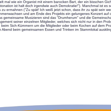
t mal wie ein Organist mit einem barocken Bart, der ein bisschen Gicht 
tonation ist halt doch irgendwie auch Demokratie!"). Manchmal ist es s
zu ermahnen ("Zu spät! Ich weiß jetzt schon, dass ihr zu spät sein we
sammenwachsen und am Ende des Projekts ein gelungenes Konzert auf d
as gemeinsame Musizieren sind das "Drumherum" und die Gemeinschaft
gement seiner einzelnen Mitglieder, welches sich nicht nur in den Prob
, beim Sich-Kümmern um die Mitglieder oder beim Kochen auf dem Pro
en Abend beim gemeinsamen Essen und Trinken im Stammlokal ausklin