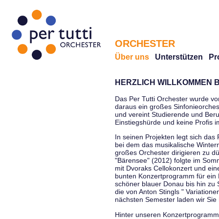
ORCHESTER
Über uns
Unterstützen
Pr
HERZLICH WILLKOMMEN B
Das Per Tutti Orchester wurde vo
daraus ein großes Sinfonieorchest
und vereint Studierende und Beruf
Einstiegshürde und keine Profis 
In seinen Projekten legt sich das 
bei dem das musikalische Winterm
großes Orchester dirigieren zu d
"Bärensee" (2012) folgte im Somm
mit Dvoraks Cellokonzert und ei
bunten Konzertprogramm für ein E
schöner blauer Donau bis hin zu 
die von Anton Stingls " Variatio
nächsten Semester laden wir Sie 
Hinter unseren Konzertprogrammen