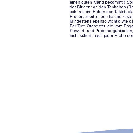
einen guten Klang bekommt ("Spiel
der Dirigent an den Tonhöhen ("In
schon beim Heben des Taktstocks 
Probenarbeit ist es, die uns zu
Mindestens ebenso wichtig wie d
Per Tutti Orchester lebt vom Enga
Konzert- und Probenorganisation
nicht schön, nach jeder Probe d