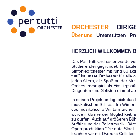
ORCHESTER
DIRIG
Über uns
Unterstützen
Pr
HERZLICH WILLKOMMEN B
Das Per Tutti Orchester wurde vo
Studierender gegründet. Im Laufe
Sinfonieorchester mit rund 60 ak
tutti" ist unser Orchester für all
jeden Alters, die Spaß an der Musi
Orchestervorspiel als Einstiegshü
Dirigenten und Solisten einmal a
In seinen Projekten legt sich das 
musikalischen Stil fest. Im Winte
das musikalische Wintermärchen 
wurde inklusive der Möglichkeit, 
zu dürfen! Auch auf größeren Bü
Aufführung der Ballettmusik "Bär
Opernproduktion "Die gute Stadt"
brachen wir mit Dvoraks Cellokonz