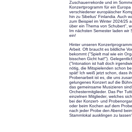
Zuschauerrekorde und im Sommer
Konzertprogramm für ein Europa d
verschiedener europäischer Komp
hin zu Sibelius' Finlandia. Auch
zum Beispiel im Winter 2024/25 a
über ein Thema von Schubert", w
Im nächsten Semester laden wir 
ein!
Hinter unseren Konzertprogramme
Arbeit. Oft braucht es bildliche 
bekommt ("Spielt mal wie ein Org
bisschen Gicht hat!"). Gelegentli
("Intonation ist halt doch irgend
nötig, die Mitspielenden schon 
spät! Ich weiß jetzt schon, dass i
Probenarbeit ist es, die uns zu
gelungenes Konzert auf die Bühne
das gemeinsame Musizieren sind
Orchestermitglieder. Das Per Tut
einzelnen Mitglieder, welches sic
bei der Konzert- und Probenorga
oder beim Kochen auf dem Proben
nach jeder Probe den Abend bei
Stammlokal ausklingen zu lassen