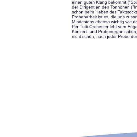
einen guten Klang bekommt ("Spiel
der Dirigent an den Tonhöhen ("In
schon beim Heben des Taktstocks 
Probenarbeit ist es, die uns zu
Mindestens ebenso wichtig wie d
Per Tutti Orchester lebt vom Enga
Konzert- und Probenorganisation
nicht schön, nach jeder Probe d