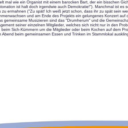
t mal wie ein Organist mit einem barocken Bart, der ein bisschen Gicht 
tonation ist halt doch irgendwie auch Demokratie!"). Manchmal ist es s
zu ermahnen ("Zu spät! Ich weiß jetzt schon, dass ihr zu spät sein we
sammenwachsen und am Ende des Projekts ein gelungenes Konzert auf d
as gemeinsame Musizieren sind das "Drumherum" und die Gemeinschaft
gement seiner einzelnen Mitglieder, welches sich nicht nur in den Prob
, beim Sich-Kümmern um die Mitglieder oder beim Kochen auf dem Pro
en Abend beim gemeinsamen Essen und Trinken im Stammlokal ausklin