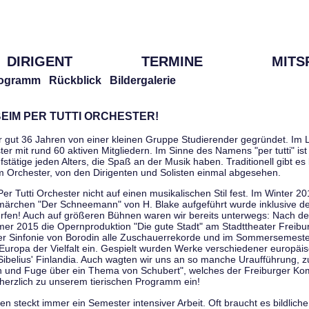
DIRIGENT
TERMINE
MITS
ogramm
Rückblick
Bildergalerie
EIM PER TUTTI ORCHESTER!
r gut 36 Jahren von einer kleinen Gruppe Studierender gegründet. Im L
er mit rund 60 aktiven Mitgliedern. Im Sinne des Namens "per tutti" ist 
stätige jeden Alters, die Spaß an der Musik haben. Traditionell gibt es 
im Orchester, von den Dirigenten und Solisten einmal abgesehen.
Per Tutti Orchester nicht auf einen musikalischen Stil fest. Im Winter 2
ärchen "Der Schneemann" von H. Blake aufgeführt wurde inklusive der 
ürfen! Auch auf größeren Bühnen waren wir bereits unterwegs: Nach der
er 2015 die Opernproduktion "Die gute Stadt" am Stadttheater Freibu
ner Sinfonie von Borodin alle Zuschauerrekorde und im Sommersemester
uropa der Vielfalt ein. Gespielt wurden Werke verschiedener europäi
Sibelius' Finlandia. Auch wagten wir uns an so manche Uraufführung, 
nen und Fuge über ein Thema von Schubert", welches der Freiburger Ko
herzlich zu unserem tierischen Programm ein!
 steckt immer ein Semester intensiver Arbeit. Oft braucht es bildliche