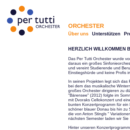
ORCHESTER
Über uns
Unterstützen
Pr
HERZLICH WILLKOMMEN B
Das Per Tutti Orchester wurde vo
daraus ein großes Sinfonieorchest
und vereint Studierende und Beruf
Einstiegshürde und keine Profis 
In seinen Projekten legt sich das 
bei dem das musikalische Winterm
großes Orchester dirigieren zu d
"Bärensee" (2012) folgte im Somm
mit Dvoraks Cellokonzert und ei
bunten Konzertprogramm für ein E
schöner blauer Donau bis hin zu 
die von Anton Stingls " Variatio
nächsten Semester laden wir Sie 
Hinter unseren Konzertprogrammen