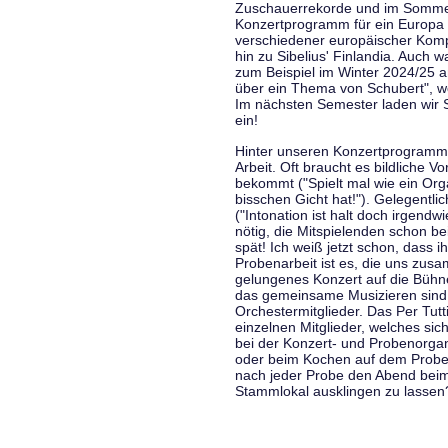
Zuschauerrekorde und im Sommer
Konzertprogramm für ein Europa d
verschiedener europäischer Komp
hin zu Sibelius' Finlandia. Auch
zum Beispiel im Winter 2024/25 a
über ein Thema von Schubert", w
Im nächsten Semester laden wir 
ein!
Hinter unseren Konzertprogramme
Arbeit. Oft braucht es bildliche 
bekommt ("Spielt mal wie ein Org
bisschen Gicht hat!"). Gelegentli
("Intonation ist halt doch irgend
nötig, die Mitspielenden schon 
spät! Ich weiß jetzt schon, dass i
Probenarbeit ist es, die uns zu
gelungenes Konzert auf die Bühne
das gemeinsame Musizieren sind
Orchestermitglieder. Das Per Tut
einzelnen Mitglieder, welches sic
bei der Konzert- und Probenorga
oder beim Kochen auf dem Proben
nach jeder Probe den Abend bei
Stammlokal ausklingen zu lassen