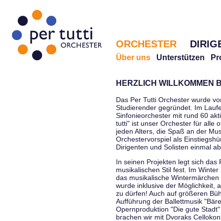
ORCHESTER
DIRIG
Über uns
Unterstützen
Pr
HERZLICH WILLKOMMEN B
Das Per Tutti Orchester wurde vo
Studierender gegründet. Im Laufe
Sinfonieorchester mit rund 60 ak
tutti" ist unser Orchester für all
jeden Alters, die Spaß an der Musi
Orchestervorspiel als Einstiegshü
Dirigenten und Solisten einmal a
In seinen Projekten legt sich das 
musikalischen Stil fest. Im Winte
das musikalische Wintermärchen 
wurde inklusive der Möglichkeit, 
zu dürfen! Auch auf größeren Bü
Aufführung der Ballettmusik "Bär
Opernproduktion "Die gute Stadt"
brachen wir mit Dvoraks Cellokonz