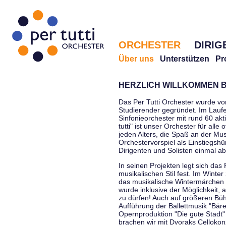
ORCHESTER
DIRIG
Über uns
Unterstützen
Pr
HERZLICH WILLKOMMEN B
Das Per Tutti Orchester wurde vo
Studierender gegründet. Im Laufe
Sinfonieorchester mit rund 60 ak
tutti" ist unser Orchester für all
jeden Alters, die Spaß an der Musi
Orchestervorspiel als Einstiegshü
Dirigenten und Solisten einmal a
In seinen Projekten legt sich das 
musikalischen Stil fest. Im Winte
das musikalische Wintermärchen 
wurde inklusive der Möglichkeit, 
zu dürfen! Auch auf größeren Bü
Aufführung der Ballettmusik "Bär
Opernproduktion "Die gute Stadt"
brachen wir mit Dvoraks Cellokonz