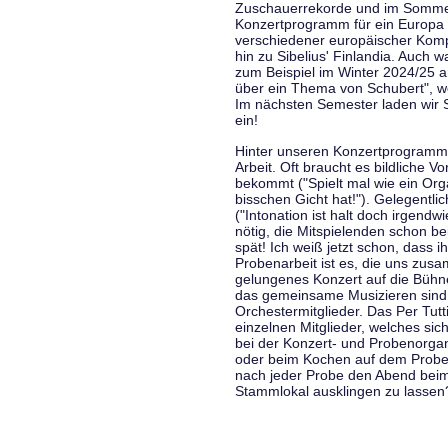
Zuschauerrekorde und im Sommer
Konzertprogramm für ein Europa d
verschiedener europäischer Komp
hin zu Sibelius' Finlandia. Auch
zum Beispiel im Winter 2024/25 a
über ein Thema von Schubert", w
Im nächsten Semester laden wir 
ein!
Hinter unseren Konzertprogramme
Arbeit. Oft braucht es bildliche 
bekommt ("Spielt mal wie ein Org
bisschen Gicht hat!"). Gelegentli
("Intonation ist halt doch irgend
nötig, die Mitspielenden schon 
spät! Ich weiß jetzt schon, dass i
Probenarbeit ist es, die uns zu
gelungenes Konzert auf die Bühne
das gemeinsame Musizieren sind
Orchestermitglieder. Das Per Tut
einzelnen Mitglieder, welches sic
bei der Konzert- und Probenorga
oder beim Kochen auf dem Proben
nach jeder Probe den Abend bei
Stammlokal ausklingen zu lassen