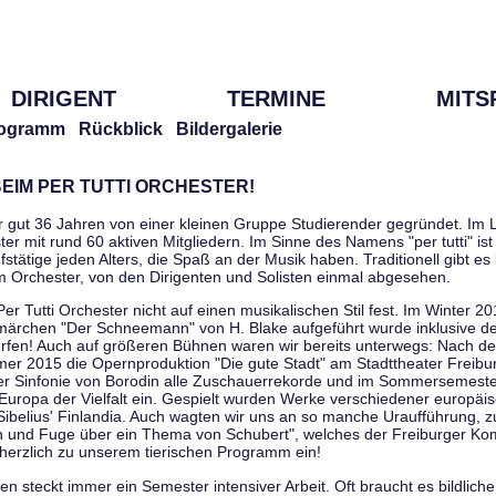
DIRIGENT
TERMINE
MITS
ogramm
Rückblick
Bildergalerie
EIM PER TUTTI ORCHESTER!
r gut 36 Jahren von einer kleinen Gruppe Studierender gegründet. Im L
er mit rund 60 aktiven Mitgliedern. Im Sinne des Namens "per tutti" ist 
stätige jeden Alters, die Spaß an der Musik haben. Traditionell gibt es 
im Orchester, von den Dirigenten und Solisten einmal abgesehen.
Per Tutti Orchester nicht auf einen musikalischen Stil fest. Im Winter 2
ärchen "Der Schneemann" von H. Blake aufgeführt wurde inklusive der 
ürfen! Auch auf größeren Bühnen waren wir bereits unterwegs: Nach der
er 2015 die Opernproduktion "Die gute Stadt" am Stadttheater Freibu
ner Sinfonie von Borodin alle Zuschauerrekorde und im Sommersemester
uropa der Vielfalt ein. Gespielt wurden Werke verschiedener europäi
Sibelius' Finlandia. Auch wagten wir uns an so manche Uraufführung, 
nen und Fuge über ein Thema von Schubert", welches der Freiburger Ko
herzlich zu unserem tierischen Programm ein!
 steckt immer ein Semester intensiver Arbeit. Oft braucht es bildliche