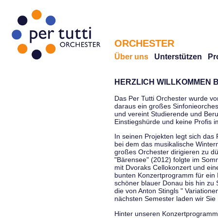
ORCHESTER
Über uns
Unterstützen
Pr
HERZLICH WILLKOMMEN B
Das Per Tutti Orchester wurde vo
daraus ein großes Sinfonieorchest
und vereint Studierende und Beruf
Einstiegshürde und keine Profis 
In seinen Projekten legt sich das 
bei dem das musikalische Winterm
großes Orchester dirigieren zu d
"Bärensee" (2012) folgte im Somm
mit Dvoraks Cellokonzert und ei
bunten Konzertprogramm für ein E
schöner blauer Donau bis hin zu 
die von Anton Stingls " Variatio
nächsten Semester laden wir Sie 
Hinter unseren Konzertprogrammen