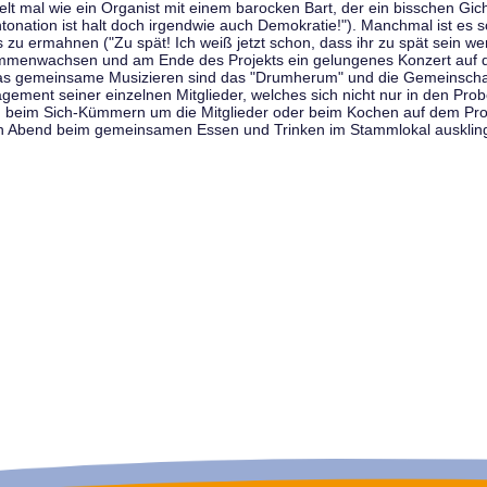
t mal wie ein Organist mit einem barocken Bart, der ein bisschen Gicht 
tonation ist halt doch irgendwie auch Demokratie!"). Manchmal ist es s
zu ermahnen ("Zu spät! Ich weiß jetzt schon, dass ihr zu spät sein we
sammenwachsen und am Ende des Projekts ein gelungenes Konzert auf d
as gemeinsame Musizieren sind das "Drumherum" und die Gemeinschaft
gement seiner einzelnen Mitglieder, welches sich nicht nur in den Prob
, beim Sich-Kümmern um die Mitglieder oder beim Kochen auf dem Pro
en Abend beim gemeinsamen Essen und Trinken im Stammlokal ausklin