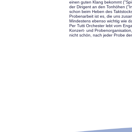
einen guten Klang bekommt ("Spiel
der Dirigent an den Tonhöhen ("In
schon beim Heben des Taktstocks 
Probenarbeit ist es, die uns zu
Mindestens ebenso wichtig wie d
Per Tutti Orchester lebt vom Enga
Konzert- und Probenorganisation
nicht schön, nach jeder Probe d