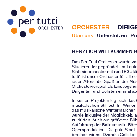
ORCHESTER
DIRIG
Über uns
Unterstützen
Pr
HERZLICH WILLKOMMEN B
Das Per Tutti Orchester wurde vo
Studierender gegründet. Im Laufe
Sinfonieorchester mit rund 60 ak
tutti" ist unser Orchester für all
jeden Alters, die Spaß an der Musi
Orchestervorspiel als Einstiegshü
Dirigenten und Solisten einmal a
In seinen Projekten legt sich das 
musikalischen Stil fest. Im Winte
das musikalische Wintermärchen 
wurde inklusive der Möglichkeit, 
zu dürfen! Auch auf größeren Bü
Aufführung der Ballettmusik "Bär
Opernproduktion "Die gute Stadt"
brachen wir mit Dvoraks Cellokonz