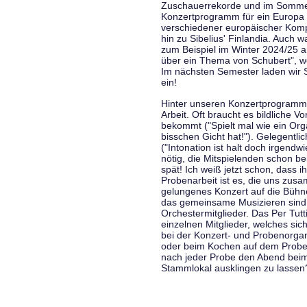
Zuschauerrekorde und im Sommer
Konzertprogramm für ein Europa d
verschiedener europäischer Komp
hin zu Sibelius' Finlandia. Auch
zum Beispiel im Winter 2024/25 a
über ein Thema von Schubert", w
Im nächsten Semester laden wir 
ein!
Hinter unseren Konzertprogramme
Arbeit. Oft braucht es bildliche 
bekommt ("Spielt mal wie ein Org
bisschen Gicht hat!"). Gelegentli
("Intonation ist halt doch irgend
nötig, die Mitspielenden schon 
spät! Ich weiß jetzt schon, dass i
Probenarbeit ist es, die uns zu
gelungenes Konzert auf die Bühne
das gemeinsame Musizieren sind
Orchestermitglieder. Das Per Tut
einzelnen Mitglieder, welches sic
bei der Konzert- und Probenorga
oder beim Kochen auf dem Proben
nach jeder Probe den Abend bei
Stammlokal ausklingen zu lassen