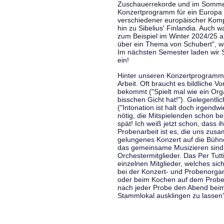
Zuschauerrekorde und im Sommer
Konzertprogramm für ein Europa d
verschiedener europäischer Komp
hin zu Sibelius' Finlandia. Auch
zum Beispiel im Winter 2024/25 a
über ein Thema von Schubert", w
Im nächsten Semester laden wir 
ein!
Hinter unseren Konzertprogramme
Arbeit. Oft braucht es bildliche 
bekommt ("Spielt mal wie ein Org
bisschen Gicht hat!"). Gelegentli
("Intonation ist halt doch irgend
nötig, die Mitspielenden schon 
spät! Ich weiß jetzt schon, dass i
Probenarbeit ist es, die uns zu
gelungenes Konzert auf die Bühne
das gemeinsame Musizieren sind
Orchestermitglieder. Das Per Tut
einzelnen Mitglieder, welches sic
bei der Konzert- und Probenorga
oder beim Kochen auf dem Proben
nach jeder Probe den Abend bei
Stammlokal ausklingen zu lassen