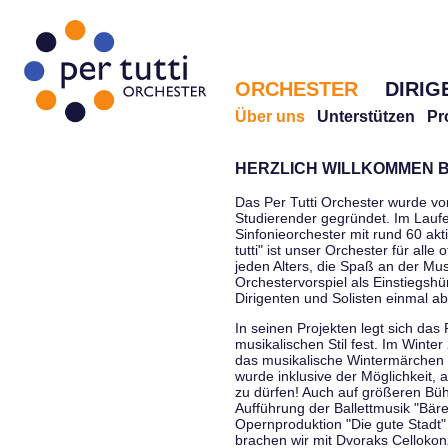
ORCHESTER
DIRIG
Über uns
Unterstützen
Pr
HERZLICH WILLKOMMEN B
Das Per Tutti Orchester wurde vo
Studierender gegründet. Im Laufe
Sinfonieorchester mit rund 60 ak
tutti" ist unser Orchester für all
jeden Alters, die Spaß an der Musi
Orchestervorspiel als Einstiegshü
Dirigenten und Solisten einmal a
In seinen Projekten legt sich das 
musikalischen Stil fest. Im Winte
das musikalische Wintermärchen 
wurde inklusive der Möglichkeit, 
zu dürfen! Auch auf größeren Bü
Aufführung der Ballettmusik "Bär
Opernproduktion "Die gute Stadt"
brachen wir mit Dvoraks Cellokonz