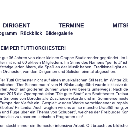
DIRIGENT
TERMINE
MITS
ogramm
Rückblick
Bildergalerie
EIM PER TUTTI ORCHESTER!
r gut 36 Jahren von einer kleinen Gruppe Studierender gegründet. Im L
er mit rund 60 aktiven Mitgliedern. Im Sinne des Namens "per tutti" ist 
stätige jeden Alters, die Spaß an der Musik haben. Traditionell gibt es 
im Orchester, von den Dirigenten und Solisten einmal abgesehen.
Per Tutti Orchester nicht auf einen musikalischen Stil fest. Im Winter 2
ärchen "Der Schneemann" von H. Blake aufgeführt wurde inklusive der 
ürfen! Auch auf größeren Bühnen waren wir bereits unterwegs: Nach der
er 2015 die Opernproduktion "Die gute Stadt" am Stadttheater Freibu
ner Sinfonie von Borodin alle Zuschauerrekorde und im Sommersemester
uropa der Vielfalt ein. Gespielt wurden Werke verschiedener europäi
Sibelius' Finlandia. Auch wagten wir uns an so manche Uraufführung, 
nen und Fuge über ein Thema von Schubert", welches der Freiburger Ko
herzlich zu unserem tierischen Programm ein!
 steckt immer ein Semester intensiver Arbeit. Oft braucht es bildliche