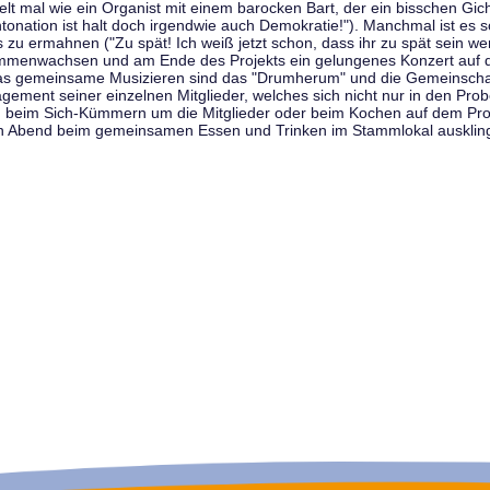
t mal wie ein Organist mit einem barocken Bart, der ein bisschen Gicht 
tonation ist halt doch irgendwie auch Demokratie!"). Manchmal ist es s
zu ermahnen ("Zu spät! Ich weiß jetzt schon, dass ihr zu spät sein we
sammenwachsen und am Ende des Projekts ein gelungenes Konzert auf d
as gemeinsame Musizieren sind das "Drumherum" und die Gemeinschaft
gement seiner einzelnen Mitglieder, welches sich nicht nur in den Prob
, beim Sich-Kümmern um die Mitglieder oder beim Kochen auf dem Pro
en Abend beim gemeinsamen Essen und Trinken im Stammlokal ausklin