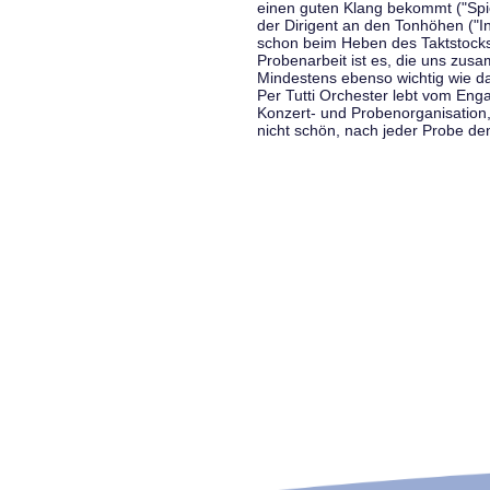
einen guten Klang bekommt ("Spiel
der Dirigent an den Tonhöhen ("In
schon beim Heben des Taktstocks 
Probenarbeit ist es, die uns zu
Mindestens ebenso wichtig wie d
Per Tutti Orchester lebt vom Enga
Konzert- und Probenorganisation
nicht schön, nach jeder Probe d