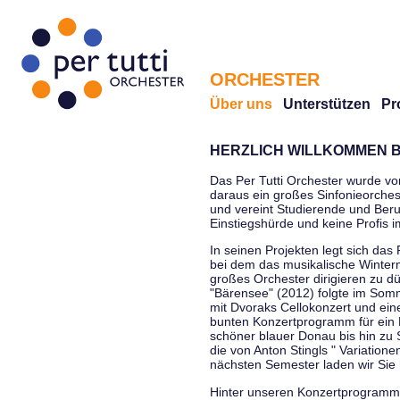
ORCHESTER
Über uns
Unterstützen
Pr
HERZLICH WILLKOMMEN B
Das Per Tutti Orchester wurde vo
daraus ein großes Sinfonieorchest
und vereint Studierende und Beruf
Einstiegshürde und keine Profis 
In seinen Projekten legt sich das 
bei dem das musikalische Winterm
großes Orchester dirigieren zu d
"Bärensee" (2012) folgte im Somm
mit Dvoraks Cellokonzert und ei
bunten Konzertprogramm für ein E
schöner blauer Donau bis hin zu 
die von Anton Stingls " Variatio
nächsten Semester laden wir Sie 
Hinter unseren Konzertprogrammen