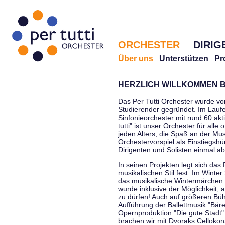
ORCHESTER
DIRIG
Über uns
Unterstützen
Pr
HERZLICH WILLKOMMEN B
Das Per Tutti Orchester wurde vo
Studierender gegründet. Im Laufe
Sinfonieorchester mit rund 60 ak
tutti" ist unser Orchester für all
jeden Alters, die Spaß an der Musi
Orchestervorspiel als Einstiegshü
Dirigenten und Solisten einmal a
In seinen Projekten legt sich das 
musikalischen Stil fest. Im Winte
das musikalische Wintermärchen 
wurde inklusive der Möglichkeit, 
zu dürfen! Auch auf größeren Bü
Aufführung der Ballettmusik "Bär
Opernproduktion "Die gute Stadt"
brachen wir mit Dvoraks Cellokonz