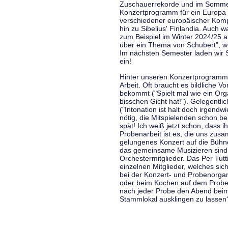
Zuschauerrekorde und im Sommer
Konzertprogramm für ein Europa d
verschiedener europäischer Komp
hin zu Sibelius' Finlandia. Auch
zum Beispiel im Winter 2024/25 a
über ein Thema von Schubert", w
Im nächsten Semester laden wir 
ein!
Hinter unseren Konzertprogramme
Arbeit. Oft braucht es bildliche 
bekommt ("Spielt mal wie ein Org
bisschen Gicht hat!"). Gelegentli
("Intonation ist halt doch irgend
nötig, die Mitspielenden schon 
spät! Ich weiß jetzt schon, dass i
Probenarbeit ist es, die uns zu
gelungenes Konzert auf die Bühne
das gemeinsame Musizieren sind
Orchestermitglieder. Das Per Tut
einzelnen Mitglieder, welches sic
bei der Konzert- und Probenorga
oder beim Kochen auf dem Proben
nach jeder Probe den Abend bei
Stammlokal ausklingen zu lassen