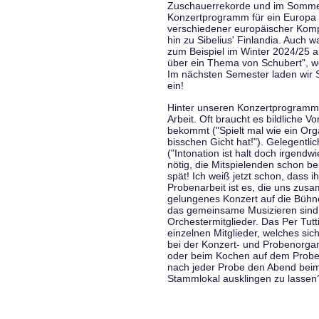
Zuschauerrekorde und im Sommer
Konzertprogramm für ein Europa d
verschiedener europäischer Komp
hin zu Sibelius' Finlandia. Auch
zum Beispiel im Winter 2024/25 a
über ein Thema von Schubert", w
Im nächsten Semester laden wir 
ein!
Hinter unseren Konzertprogramme
Arbeit. Oft braucht es bildliche 
bekommt ("Spielt mal wie ein Org
bisschen Gicht hat!"). Gelegentli
("Intonation ist halt doch irgend
nötig, die Mitspielenden schon 
spät! Ich weiß jetzt schon, dass i
Probenarbeit ist es, die uns zu
gelungenes Konzert auf die Bühne
das gemeinsame Musizieren sind
Orchestermitglieder. Das Per Tut
einzelnen Mitglieder, welches sic
bei der Konzert- und Probenorga
oder beim Kochen auf dem Proben
nach jeder Probe den Abend bei
Stammlokal ausklingen zu lassen