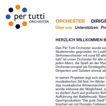
ORCHESTER
DIRIG
Über uns
Unterstützen
Pr
HERZLICH WILLKOMMEN B
Das Per Tutti Orchester wurde vo
Studierender gegründet. Im Laufe
Sinfonieorchester mit rund 60 ak
tutti" ist unser Orchester für all
jeden Alters, die Spaß an der Musi
Orchestervorspiel als Einstiegshü
Dirigenten und Solisten einmal a
In seinen Projekten legt sich das 
musikalischen Stil fest. Im Winte
das musikalische Wintermärchen 
wurde inklusive der Möglichkeit, 
zu dürfen! Auch auf größeren Bü
Aufführung der Ballettmusik "Bär
Opernproduktion "Die gute Stadt"
brachen wir mit Dvoraks Cellokonz