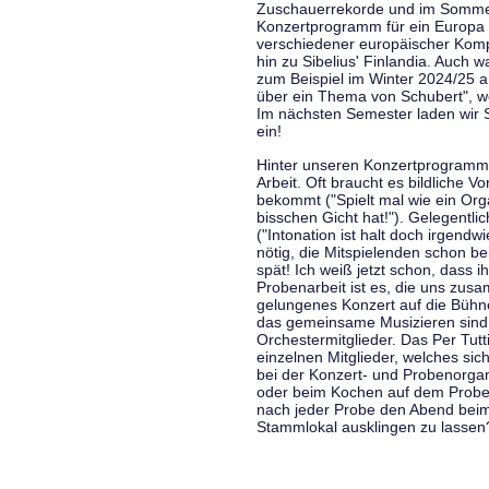
Zuschauerrekorde und im Sommer
Konzertprogramm für ein Europa d
verschiedener europäischer Komp
hin zu Sibelius' Finlandia. Auch
zum Beispiel im Winter 2024/25 a
über ein Thema von Schubert", w
Im nächsten Semester laden wir 
ein!
Hinter unseren Konzertprogramme
Arbeit. Oft braucht es bildliche 
bekommt ("Spielt mal wie ein Org
bisschen Gicht hat!"). Gelegentli
("Intonation ist halt doch irgend
nötig, die Mitspielenden schon 
spät! Ich weiß jetzt schon, dass i
Probenarbeit ist es, die uns zu
gelungenes Konzert auf die Bühne
das gemeinsame Musizieren sind
Orchestermitglieder. Das Per Tut
einzelnen Mitglieder, welches sic
bei der Konzert- und Probenorga
oder beim Kochen auf dem Proben
nach jeder Probe den Abend bei
Stammlokal ausklingen zu lassen