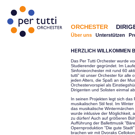
ORCHESTER
DIRIG
Über uns
Unterstützen
Pr
HERZLICH WILLKOMMEN B
Das Per Tutti Orchester wurde vo
Studierender gegründet. Im Laufe
Sinfonieorchester mit rund 60 ak
tutti" ist unser Orchester für all
jeden Alters, die Spaß an der Musi
Orchestervorspiel als Einstiegshü
Dirigenten und Solisten einmal a
In seinen Projekten legt sich das 
musikalischen Stil fest. Im Winte
das musikalische Wintermärchen 
wurde inklusive der Möglichkeit, 
zu dürfen! Auch auf größeren Bü
Aufführung der Ballettmusik "Bär
Opernproduktion "Die gute Stadt"
brachen wir mit Dvoraks Cellokonz