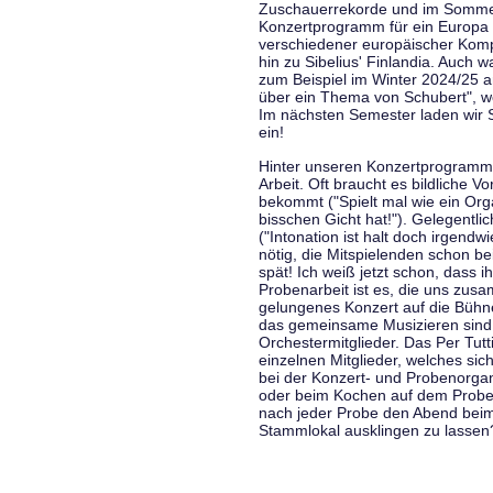
Zuschauerrekorde und im Sommer
Konzertprogramm für ein Europa d
verschiedener europäischer Komp
hin zu Sibelius' Finlandia. Auch
zum Beispiel im Winter 2024/25 a
über ein Thema von Schubert", w
Im nächsten Semester laden wir 
ein!
Hinter unseren Konzertprogramme
Arbeit. Oft braucht es bildliche 
bekommt ("Spielt mal wie ein Org
bisschen Gicht hat!"). Gelegentli
("Intonation ist halt doch irgend
nötig, die Mitspielenden schon 
spät! Ich weiß jetzt schon, dass i
Probenarbeit ist es, die uns zu
gelungenes Konzert auf die Bühne
das gemeinsame Musizieren sind
Orchestermitglieder. Das Per Tut
einzelnen Mitglieder, welches sic
bei der Konzert- und Probenorga
oder beim Kochen auf dem Proben
nach jeder Probe den Abend bei
Stammlokal ausklingen zu lassen