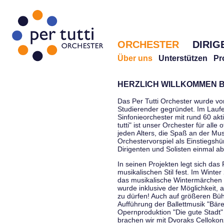
ORCHESTER
DIRIG
Über uns
Unterstützen
Pr
HERZLICH WILLKOMMEN B
Das Per Tutti Orchester wurde vo
Studierender gegründet. Im Laufe
Sinfonieorchester mit rund 60 ak
tutti" ist unser Orchester für all
jeden Alters, die Spaß an der Musi
Orchestervorspiel als Einstiegshü
Dirigenten und Solisten einmal a
In seinen Projekten legt sich das 
musikalischen Stil fest. Im Winte
das musikalische Wintermärchen 
wurde inklusive der Möglichkeit, 
zu dürfen! Auch auf größeren Bü
Aufführung der Ballettmusik "Bär
Opernproduktion "Die gute Stadt"
brachen wir mit Dvoraks Cellokonz