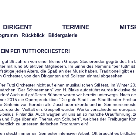
DIRIGENT
TERMINE
MITS
ogramm
Rückblick
Bildergalerie
EIM PER TUTTI ORCHESTER!
r gut 36 Jahren von einer kleinen Gruppe Studierender gegründet. Im L
er mit rund 60 aktiven Mitgliedern. Im Sinne des Namens "per tutti" ist 
stätige jeden Alters, die Spaß an der Musik haben. Traditionell gibt es 
im Orchester, von den Dirigenten und Solisten einmal abgesehen.
Per Tutti Orchester nicht auf einen musikalischen Stil fest. Im Winter 2
ärchen "Der Schneemann" von H. Blake aufgeführt wurde inklusive der 
ürfen! Auch auf größeren Bühnen waren wir bereits unterwegs: Nach der
er 2015 die Opernproduktion "Die gute Stadt" am Stadttheater Freibu
ner Sinfonie von Borodin alle Zuschauerrekorde und im Sommersemester
uropa der Vielfalt ein. Gespielt wurden Werke verschiedener europäi
Sibelius' Finlandia. Auch wagten wir uns an so manche Uraufführung, 
nen und Fuge über ein Thema von Schubert", welches der Freiburger Ko
herzlich zu unserem tierischen Programm ein!
 steckt immer ein Semester intensiver Arbeit. Oft braucht es bildliche