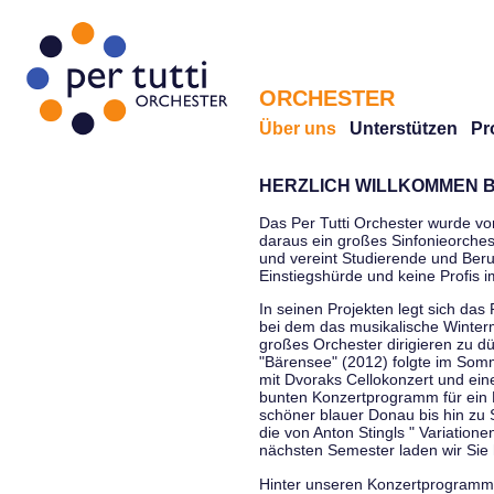
ORCHESTER
Über uns
Unterstützen
Pr
HERZLICH WILLKOMMEN B
Das Per Tutti Orchester wurde vo
daraus ein großes Sinfonieorchest
und vereint Studierende und Beruf
Einstiegshürde und keine Profis 
In seinen Projekten legt sich das 
bei dem das musikalische Winterm
großes Orchester dirigieren zu d
"Bärensee" (2012) folgte im Somm
mit Dvoraks Cellokonzert und ei
bunten Konzertprogramm für ein E
schöner blauer Donau bis hin zu 
die von Anton Stingls " Variatio
nächsten Semester laden wir Sie 
Hinter unseren Konzertprogrammen