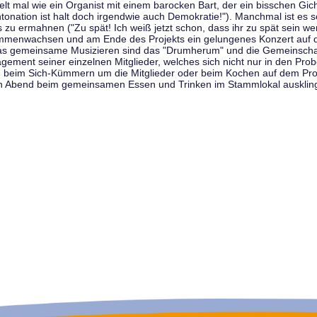
t mal wie ein Organist mit einem barocken Bart, der ein bisschen Gicht 
tonation ist halt doch irgendwie auch Demokratie!"). Manchmal ist es s
zu ermahnen ("Zu spät! Ich weiß jetzt schon, dass ihr zu spät sein we
sammenwachsen und am Ende des Projekts ein gelungenes Konzert auf d
as gemeinsame Musizieren sind das "Drumherum" und die Gemeinschaft
gement seiner einzelnen Mitglieder, welches sich nicht nur in den Prob
, beim Sich-Kümmern um die Mitglieder oder beim Kochen auf dem Pro
en Abend beim gemeinsamen Essen und Trinken im Stammlokal ausklin