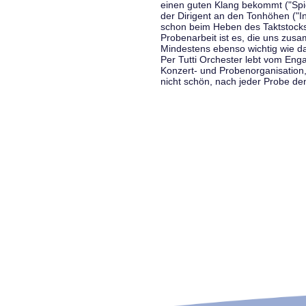
einen guten Klang bekommt ("Spiel
der Dirigent an den Tonhöhen ("In
schon beim Heben des Taktstocks 
Probenarbeit ist es, die uns zu
Mindestens ebenso wichtig wie d
Per Tutti Orchester lebt vom Enga
Konzert- und Probenorganisation
nicht schön, nach jeder Probe d