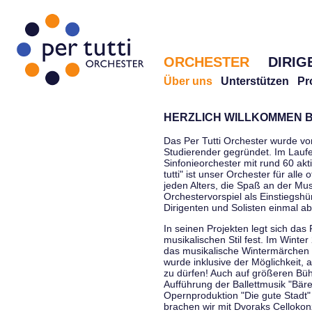
ORCHESTER
DIRIG
Über uns
Unterstützen
Pr
HERZLICH WILLKOMMEN B
Das Per Tutti Orchester wurde vo
Studierender gegründet. Im Laufe
Sinfonieorchester mit rund 60 ak
tutti" ist unser Orchester für all
jeden Alters, die Spaß an der Musi
Orchestervorspiel als Einstiegshü
Dirigenten und Solisten einmal a
In seinen Projekten legt sich das 
musikalischen Stil fest. Im Winte
das musikalische Wintermärchen 
wurde inklusive der Möglichkeit, 
zu dürfen! Auch auf größeren Bü
Aufführung der Ballettmusik "Bär
Opernproduktion "Die gute Stadt"
brachen wir mit Dvoraks Cellokonz