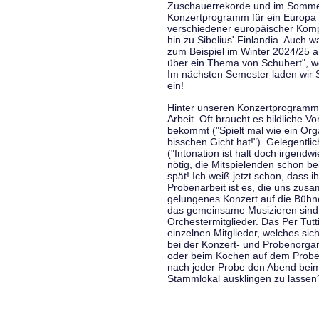
Zuschauerrekorde und im Sommer
Konzertprogramm für ein Europa d
verschiedener europäischer Komp
hin zu Sibelius' Finlandia. Auch
zum Beispiel im Winter 2024/25 a
über ein Thema von Schubert", w
Im nächsten Semester laden wir 
ein!
Hinter unseren Konzertprogramme
Arbeit. Oft braucht es bildliche 
bekommt ("Spielt mal wie ein Org
bisschen Gicht hat!"). Gelegentli
("Intonation ist halt doch irgend
nötig, die Mitspielenden schon 
spät! Ich weiß jetzt schon, dass i
Probenarbeit ist es, die uns zu
gelungenes Konzert auf die Bühne
das gemeinsame Musizieren sind
Orchestermitglieder. Das Per Tut
einzelnen Mitglieder, welches sic
bei der Konzert- und Probenorga
oder beim Kochen auf dem Proben
nach jeder Probe den Abend bei
Stammlokal ausklingen zu lassen