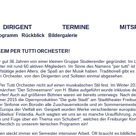
DIRIGENT
TERMINE
MITS
ogramm
Rückblick
Bildergalerie
EIM PER TUTTI ORCHESTER!
r gut 36 Jahren von einer kleinen Gruppe Studierender gegründet. Im L
er mit rund 60 aktiven Mitgliedern. Im Sinne des Namens "per tutti" ist 
stätige jeden Alters, die Spaß an der Musik haben. Traditionell gibt es 
im Orchester, von den Dirigenten und Solisten einmal abgesehen.
Per Tutti Orchester nicht auf einen musikalischen Stil fest. Im Winter 2
ärchen "Der Schneemann" von H. Blake aufgeführt wurde inklusive der 
ürfen! Auch auf größeren Bühnen waren wir bereits unterwegs: Nach der
er 2015 die Opernproduktion "Die gute Stadt" am Stadttheater Freibu
ner Sinfonie von Borodin alle Zuschauerrekorde und im Sommersemester
uropa der Vielfalt ein. Gespielt wurden Werke verschiedener europäi
Sibelius' Finlandia. Auch wagten wir uns an so manche Uraufführung, 
nen und Fuge über ein Thema von Schubert", welches der Freiburger Ko
herzlich zu unserem tierischen Programm ein!
 steckt immer ein Semester intensiver Arbeit. Oft braucht es bildliche