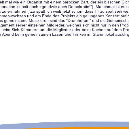
t mal wie ein Organist mit einem barocken Bart, der ein bisschen Gicht 
tonation ist halt doch irgendwie auch Demokratie!"). Manchmal ist es s
zu ermahnen ("Zu spät! Ich weiß jetzt schon, dass ihr zu spät sein we
sammenwachsen und am Ende des Projekts ein gelungenes Konzert auf d
as gemeinsame Musizieren sind das "Drumherum" und die Gemeinschaft
gement seiner einzelnen Mitglieder, welches sich nicht nur in den Prob
, beim Sich-Kümmern um die Mitglieder oder beim Kochen auf dem Pro
en Abend beim gemeinsamen Essen und Trinken im Stammlokal ausklin