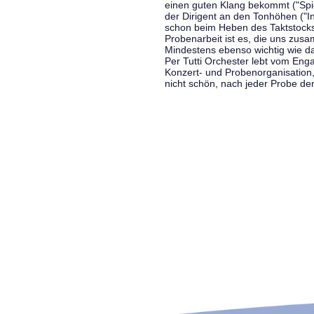
einen guten Klang bekommt ("Spiel
der Dirigent an den Tonhöhen ("In
schon beim Heben des Taktstocks 
Probenarbeit ist es, die uns zu
Mindestens ebenso wichtig wie d
Per Tutti Orchester lebt vom Enga
Konzert- und Probenorganisation
nicht schön, nach jeder Probe d