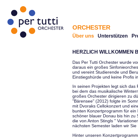
ORCHESTER
Über uns
Unterstützen
Pr
HERZLICH WILLKOMMEN B
Das Per Tutti Orchester wurde vo
daraus ein großes Sinfonieorchest
und vereint Studierende und Beruf
Einstiegshürde und keine Profis 
In seinen Projekten legt sich das 
bei dem das musikalische Winterm
großes Orchester dirigieren zu d
"Bärensee" (2012) folgte im Somm
mit Dvoraks Cellokonzert und ei
bunten Konzertprogramm für ein E
schöner blauer Donau bis hin zu 
die von Anton Stingls " Variatio
nächsten Semester laden wir Sie 
Hinter unseren Konzertprogrammen