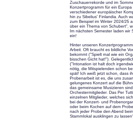
Zuschauerrekorde und im Sommer
Konzertprogramm für ein Europa d
verschiedener europäischer Komp
hin zu Sibelius' Finlandia. Auch
zum Beispiel im Winter 2024/25 a
über ein Thema von Schubert", w
Im nächsten Semester laden wir 
ein!
Hinter unseren Konzertprogramme
Arbeit. Oft braucht es bildliche 
bekommt ("Spielt mal wie ein Org
bisschen Gicht hat!"). Gelegentli
("Intonation ist halt doch irgend
nötig, die Mitspielenden schon 
spät! Ich weiß jetzt schon, dass i
Probenarbeit ist es, die uns zu
gelungenes Konzert auf die Bühne
das gemeinsame Musizieren sind
Orchestermitglieder. Das Per Tut
einzelnen Mitglieder, welches sic
bei der Konzert- und Probenorga
oder beim Kochen auf dem Proben
nach jeder Probe den Abend bei
Stammlokal ausklingen zu lassen