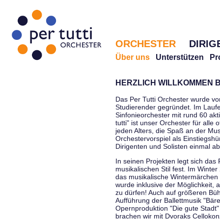
ORCHESTER
DIRIG
Über uns
Unterstützen
Pr
HERZLICH WILLKOMMEN B
Das Per Tutti Orchester wurde vo
Studierender gegründet. Im Laufe
Sinfonieorchester mit rund 60 ak
tutti" ist unser Orchester für all
jeden Alters, die Spaß an der Musi
Orchestervorspiel als Einstiegshü
Dirigenten und Solisten einmal a
In seinen Projekten legt sich das 
musikalischen Stil fest. Im Winte
das musikalische Wintermärchen 
wurde inklusive der Möglichkeit, 
zu dürfen! Auch auf größeren Bü
Aufführung der Ballettmusik "Bär
Opernproduktion "Die gute Stadt"
brachen wir mit Dvoraks Cellokonz