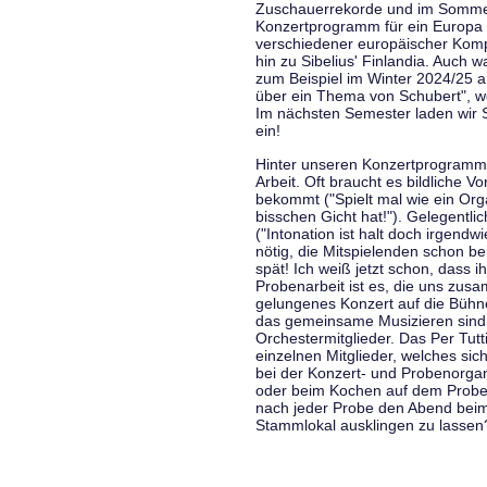
Zuschauerrekorde und im Sommer
Konzertprogramm für ein Europa d
verschiedener europäischer Komp
hin zu Sibelius' Finlandia. Auch
zum Beispiel im Winter 2024/25 a
über ein Thema von Schubert", w
Im nächsten Semester laden wir 
ein!
Hinter unseren Konzertprogramme
Arbeit. Oft braucht es bildliche 
bekommt ("Spielt mal wie ein Org
bisschen Gicht hat!"). Gelegentli
("Intonation ist halt doch irgend
nötig, die Mitspielenden schon 
spät! Ich weiß jetzt schon, dass i
Probenarbeit ist es, die uns zu
gelungenes Konzert auf die Bühne
das gemeinsame Musizieren sind
Orchestermitglieder. Das Per Tut
einzelnen Mitglieder, welches sic
bei der Konzert- und Probenorga
oder beim Kochen auf dem Proben
nach jeder Probe den Abend bei
Stammlokal ausklingen zu lassen