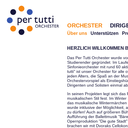
ORCHESTER
DIRIG
Über uns
Unterstützen
Pr
HERZLICH WILLKOMMEN B
Das Per Tutti Orchester wurde vo
Studierender gegründet. Im Laufe
Sinfonieorchester mit rund 60 ak
tutti" ist unser Orchester für all
jeden Alters, die Spaß an der Musi
Orchestervorspiel als Einstiegshü
Dirigenten und Solisten einmal a
In seinen Projekten legt sich das 
musikalischen Stil fest. Im Winte
das musikalische Wintermärchen 
wurde inklusive der Möglichkeit, 
zu dürfen! Auch auf größeren Bü
Aufführung der Ballettmusik "Bär
Opernproduktion "Die gute Stadt"
brachen wir mit Dvoraks Cellokonz