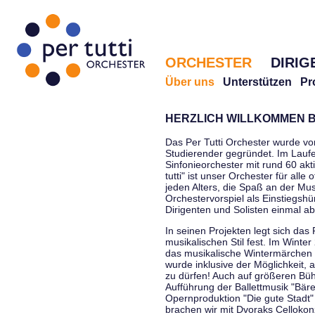
ORCHESTER
DIRIG
Über uns
Unterstützen
Pr
HERZLICH WILLKOMMEN B
Das Per Tutti Orchester wurde vo
Studierender gegründet. Im Laufe
Sinfonieorchester mit rund 60 ak
tutti" ist unser Orchester für all
jeden Alters, die Spaß an der Musi
Orchestervorspiel als Einstiegshü
Dirigenten und Solisten einmal a
In seinen Projekten legt sich das 
musikalischen Stil fest. Im Winte
das musikalische Wintermärchen 
wurde inklusive der Möglichkeit, 
zu dürfen! Auch auf größeren Bü
Aufführung der Ballettmusik "Bär
Opernproduktion "Die gute Stadt"
brachen wir mit Dvoraks Cellokonz