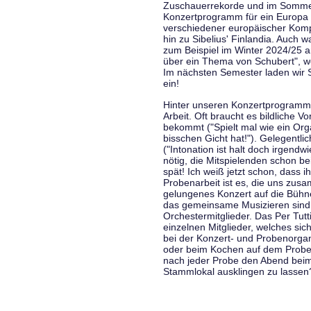
Zuschauerrekorde und im Sommer
Konzertprogramm für ein Europa d
verschiedener europäischer Komp
hin zu Sibelius' Finlandia. Auch
zum Beispiel im Winter 2024/25 a
über ein Thema von Schubert", w
Im nächsten Semester laden wir 
ein!
Hinter unseren Konzertprogramme
Arbeit. Oft braucht es bildliche 
bekommt ("Spielt mal wie ein Org
bisschen Gicht hat!"). Gelegentli
("Intonation ist halt doch irgend
nötig, die Mitspielenden schon 
spät! Ich weiß jetzt schon, dass i
Probenarbeit ist es, die uns zu
gelungenes Konzert auf die Bühne
das gemeinsame Musizieren sind
Orchestermitglieder. Das Per Tut
einzelnen Mitglieder, welches sic
bei der Konzert- und Probenorga
oder beim Kochen auf dem Proben
nach jeder Probe den Abend bei
Stammlokal ausklingen zu lassen