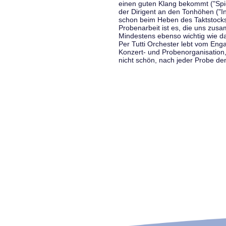
einen guten Klang bekommt ("Spiel
der Dirigent an den Tonhöhen ("In
schon beim Heben des Taktstocks 
Probenarbeit ist es, die uns zu
Mindestens ebenso wichtig wie d
Per Tutti Orchester lebt vom Enga
Konzert- und Probenorganisation
nicht schön, nach jeder Probe d