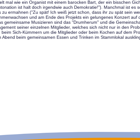
t mal wie ein Organist mit einem barocken Bart, der ein bisschen Gicht 
tonation ist halt doch irgendwie auch Demokratie!"). Manchmal ist es s
zu ermahnen ("Zu spät! Ich weiß jetzt schon, dass ihr zu spät sein we
sammenwachsen und am Ende des Projekts ein gelungenes Konzert auf d
as gemeinsame Musizieren sind das "Drumherum" und die Gemeinschaft
gement seiner einzelnen Mitglieder, welches sich nicht nur in den Prob
, beim Sich-Kümmern um die Mitglieder oder beim Kochen auf dem Pro
en Abend beim gemeinsamen Essen und Trinken im Stammlokal ausklin