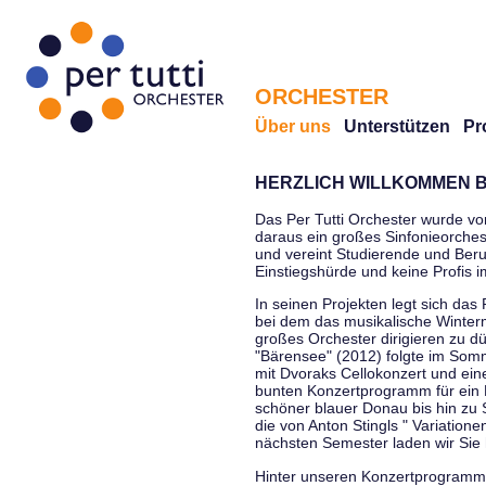
ORCHESTER
Über uns
Unterstützen
Pr
HERZLICH WILLKOMMEN B
Das Per Tutti Orchester wurde vo
daraus ein großes Sinfonieorchest
und vereint Studierende und Beruf
Einstiegshürde und keine Profis 
In seinen Projekten legt sich das 
bei dem das musikalische Winterm
großes Orchester dirigieren zu d
"Bärensee" (2012) folgte im Somm
mit Dvoraks Cellokonzert und ei
bunten Konzertprogramm für ein E
schöner blauer Donau bis hin zu 
die von Anton Stingls " Variatio
nächsten Semester laden wir Sie 
Hinter unseren Konzertprogrammen