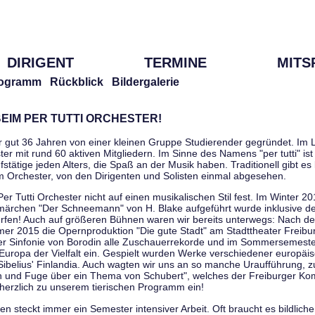
DIRIGENT
TERMINE
MITS
ogramm
Rückblick
Bildergalerie
EIM PER TUTTI ORCHESTER!
r gut 36 Jahren von einer kleinen Gruppe Studierender gegründet. Im L
er mit rund 60 aktiven Mitgliedern. Im Sinne des Namens "per tutti" ist 
stätige jeden Alters, die Spaß an der Musik haben. Traditionell gibt es 
im Orchester, von den Dirigenten und Solisten einmal abgesehen.
Per Tutti Orchester nicht auf einen musikalischen Stil fest. Im Winter 2
ärchen "Der Schneemann" von H. Blake aufgeführt wurde inklusive der 
ürfen! Auch auf größeren Bühnen waren wir bereits unterwegs: Nach der
er 2015 die Opernproduktion "Die gute Stadt" am Stadttheater Freibu
ner Sinfonie von Borodin alle Zuschauerrekorde und im Sommersemester
uropa der Vielfalt ein. Gespielt wurden Werke verschiedener europäi
Sibelius' Finlandia. Auch wagten wir uns an so manche Uraufführung, 
nen und Fuge über ein Thema von Schubert", welches der Freiburger Ko
herzlich zu unserem tierischen Programm ein!
 steckt immer ein Semester intensiver Arbeit. Oft braucht es bildliche