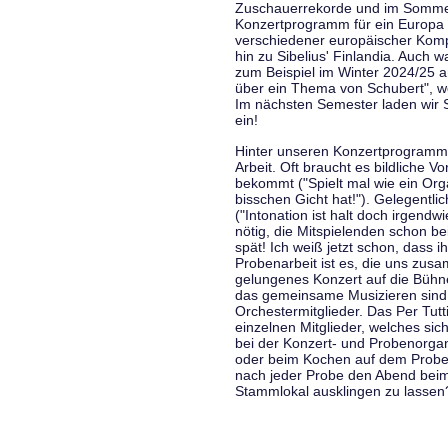
Zuschauerrekorde und im Sommer
Konzertprogramm für ein Europa d
verschiedener europäischer Komp
hin zu Sibelius' Finlandia. Auch
zum Beispiel im Winter 2024/25 a
über ein Thema von Schubert", w
Im nächsten Semester laden wir 
ein!
Hinter unseren Konzertprogramme
Arbeit. Oft braucht es bildliche 
bekommt ("Spielt mal wie ein Org
bisschen Gicht hat!"). Gelegentli
("Intonation ist halt doch irgend
nötig, die Mitspielenden schon 
spät! Ich weiß jetzt schon, dass i
Probenarbeit ist es, die uns zu
gelungenes Konzert auf die Bühne
das gemeinsame Musizieren sind
Orchestermitglieder. Das Per Tut
einzelnen Mitglieder, welches sic
bei der Konzert- und Probenorga
oder beim Kochen auf dem Proben
nach jeder Probe den Abend bei
Stammlokal ausklingen zu lassen