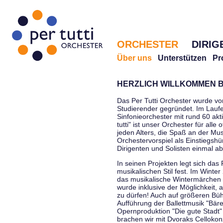
ORCHESTER
DIRIG
Über uns
Unterstützen
Pr
HERZLICH WILLKOMMEN B
Das Per Tutti Orchester wurde vo
Studierender gegründet. Im Laufe
Sinfonieorchester mit rund 60 ak
tutti" ist unser Orchester für all
jeden Alters, die Spaß an der Musi
Orchestervorspiel als Einstiegshü
Dirigenten und Solisten einmal a
In seinen Projekten legt sich das 
musikalischen Stil fest. Im Winte
das musikalische Wintermärchen 
wurde inklusive der Möglichkeit, 
zu dürfen! Auch auf größeren Bü
Aufführung der Ballettmusik "Bär
Opernproduktion "Die gute Stadt"
brachen wir mit Dvoraks Cellokonz