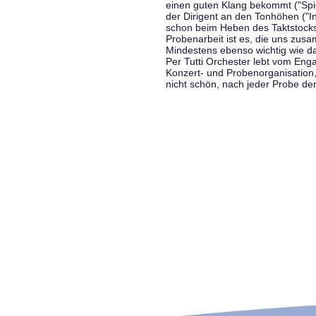
einen guten Klang bekommt ("Spiel
der Dirigent an den Tonhöhen ("In
schon beim Heben des Taktstocks 
Probenarbeit ist es, die uns zu
Mindestens ebenso wichtig wie d
Per Tutti Orchester lebt vom Enga
Konzert- und Probenorganisation
nicht schön, nach jeder Probe d