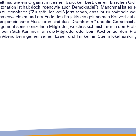
t mal wie ein Organist mit einem barocken Bart, der ein bisschen Gicht 
tonation ist halt doch irgendwie auch Demokratie!"). Manchmal ist es s
zu ermahnen ("Zu spät! Ich weiß jetzt schon, dass ihr zu spät sein we
sammenwachsen und am Ende des Projekts ein gelungenes Konzert auf d
as gemeinsame Musizieren sind das "Drumherum" und die Gemeinschaft
gement seiner einzelnen Mitglieder, welches sich nicht nur in den Prob
, beim Sich-Kümmern um die Mitglieder oder beim Kochen auf dem Pro
en Abend beim gemeinsamen Essen und Trinken im Stammlokal ausklin