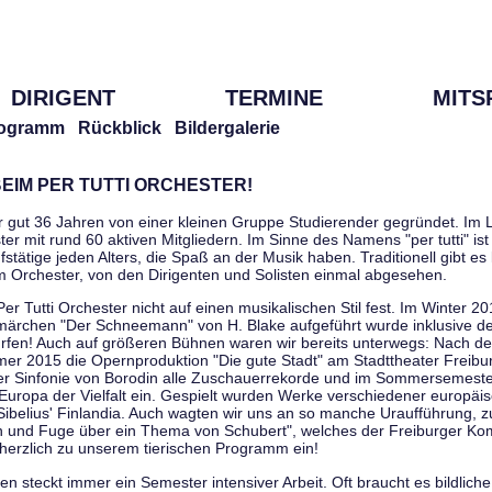
DIRIGENT
TERMINE
MITS
ogramm
Rückblick
Bildergalerie
EIM PER TUTTI ORCHESTER!
r gut 36 Jahren von einer kleinen Gruppe Studierender gegründet. Im L
er mit rund 60 aktiven Mitgliedern. Im Sinne des Namens "per tutti" ist 
stätige jeden Alters, die Spaß an der Musik haben. Traditionell gibt es 
im Orchester, von den Dirigenten und Solisten einmal abgesehen.
Per Tutti Orchester nicht auf einen musikalischen Stil fest. Im Winter 2
ärchen "Der Schneemann" von H. Blake aufgeführt wurde inklusive der 
ürfen! Auch auf größeren Bühnen waren wir bereits unterwegs: Nach der
er 2015 die Opernproduktion "Die gute Stadt" am Stadttheater Freibu
ner Sinfonie von Borodin alle Zuschauerrekorde und im Sommersemester
uropa der Vielfalt ein. Gespielt wurden Werke verschiedener europäi
Sibelius' Finlandia. Auch wagten wir uns an so manche Uraufführung, 
nen und Fuge über ein Thema von Schubert", welches der Freiburger Ko
herzlich zu unserem tierischen Programm ein!
 steckt immer ein Semester intensiver Arbeit. Oft braucht es bildliche