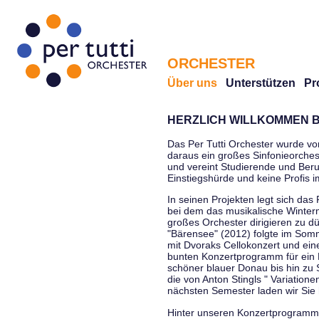
ORCHESTER
Über uns
Unterstützen
Pr
HERZLICH WILLKOMMEN B
Das Per Tutti Orchester wurde vo
daraus ein großes Sinfonieorchest
und vereint Studierende und Beruf
Einstiegshürde und keine Profis 
In seinen Projekten legt sich das 
bei dem das musikalische Winterm
großes Orchester dirigieren zu d
"Bärensee" (2012) folgte im Somm
mit Dvoraks Cellokonzert und ei
bunten Konzertprogramm für ein E
schöner blauer Donau bis hin zu 
die von Anton Stingls " Variatio
nächsten Semester laden wir Sie 
Hinter unseren Konzertprogrammen