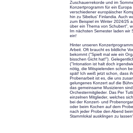
Zuschauerrekorde und im Sommer
Konzertprogramm für ein Europa d
verschiedener europäischer Komp
hin zu Sibelius' Finlandia. Auch
zum Beispiel im Winter 2024/25 a
über ein Thema von Schubert", w
Im nächsten Semester laden wir 
ein!
Hinter unseren Konzertprogramme
Arbeit. Oft braucht es bildliche 
bekommt ("Spielt mal wie ein Org
bisschen Gicht hat!"). Gelegentli
("Intonation ist halt doch irgend
nötig, die Mitspielenden schon 
spät! Ich weiß jetzt schon, dass i
Probenarbeit ist es, die uns zu
gelungenes Konzert auf die Bühne
das gemeinsame Musizieren sind
Orchestermitglieder. Das Per Tut
einzelnen Mitglieder, welches sic
bei der Konzert- und Probenorga
oder beim Kochen auf dem Proben
nach jeder Probe den Abend bei
Stammlokal ausklingen zu lassen