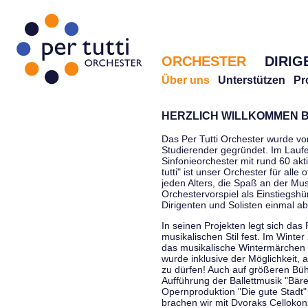
ORCHESTER
DIRIG
Über uns
Unterstützen
Pr
HERZLICH WILLKOMMEN B
Das Per Tutti Orchester wurde vo
Studierender gegründet. Im Laufe
Sinfonieorchester mit rund 60 ak
tutti" ist unser Orchester für all
jeden Alters, die Spaß an der Musi
Orchestervorspiel als Einstiegshü
Dirigenten und Solisten einmal a
In seinen Projekten legt sich das 
musikalischen Stil fest. Im Winte
das musikalische Wintermärchen 
wurde inklusive der Möglichkeit, 
zu dürfen! Auch auf größeren Bü
Aufführung der Ballettmusik "Bär
Opernproduktion "Die gute Stadt"
brachen wir mit Dvoraks Cellokonz