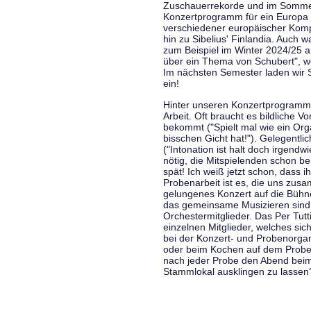
Zuschauerrekorde und im Sommer
Konzertprogramm für ein Europa d
verschiedener europäischer Komp
hin zu Sibelius' Finlandia. Auch
zum Beispiel im Winter 2024/25 a
über ein Thema von Schubert", w
Im nächsten Semester laden wir 
ein!
Hinter unseren Konzertprogramme
Arbeit. Oft braucht es bildliche 
bekommt ("Spielt mal wie ein Org
bisschen Gicht hat!"). Gelegentli
("Intonation ist halt doch irgend
nötig, die Mitspielenden schon 
spät! Ich weiß jetzt schon, dass i
Probenarbeit ist es, die uns zu
gelungenes Konzert auf die Bühne
das gemeinsame Musizieren sind
Orchestermitglieder. Das Per Tut
einzelnen Mitglieder, welches sic
bei der Konzert- und Probenorga
oder beim Kochen auf dem Proben
nach jeder Probe den Abend bei
Stammlokal ausklingen zu lassen