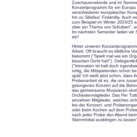
Zuschauerrekorde und im Sommer
Konzertprogramm für ein Europa d
verschiedener europäischer Komp
hin zu Sibelius' Finlandia. Auch
zum Beispiel im Winter 2024/25 a
über ein Thema von Schubert", w
Im nächsten Semester laden wir 
ein!
Hinter unseren Konzertprogramme
Arbeit. Oft braucht es bildliche 
bekommt ("Spielt mal wie ein Org
bisschen Gicht hat!"). Gelegentli
("Intonation ist halt doch irgend
nötig, die Mitspielenden schon 
spät! Ich weiß jetzt schon, dass i
Probenarbeit ist es, die uns zu
gelungenes Konzert auf die Bühne
das gemeinsame Musizieren sind
Orchestermitglieder. Das Per Tut
einzelnen Mitglieder, welches sic
bei der Konzert- und Probenorga
oder beim Kochen auf dem Proben
nach jeder Probe den Abend bei
Stammlokal ausklingen zu lassen