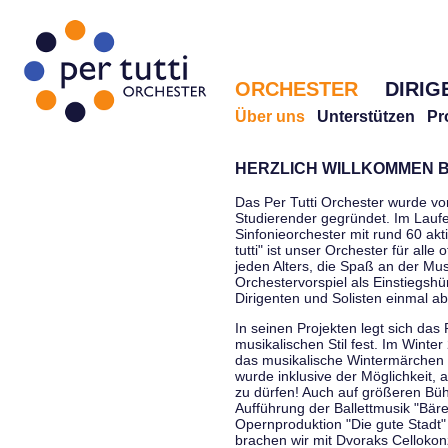
ORCHESTER
DIRIG
Über uns
Unterstützen
Pr
HERZLICH WILLKOMMEN B
Das Per Tutti Orchester wurde vo
Studierender gegründet. Im Laufe
Sinfonieorchester mit rund 60 ak
tutti" ist unser Orchester für all
jeden Alters, die Spaß an der Musi
Orchestervorspiel als Einstiegshü
Dirigenten und Solisten einmal a
In seinen Projekten legt sich das 
musikalischen Stil fest. Im Winte
das musikalische Wintermärchen 
wurde inklusive der Möglichkeit, 
zu dürfen! Auch auf größeren Bü
Aufführung der Ballettmusik "Bär
Opernproduktion "Die gute Stadt"
brachen wir mit Dvoraks Cellokonz