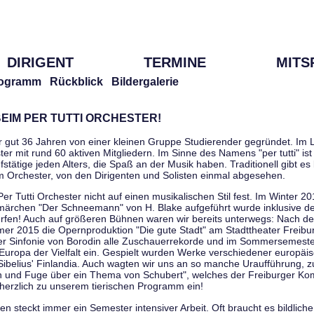
DIRIGENT
TERMINE
MITS
ogramm
Rückblick
Bildergalerie
EIM PER TUTTI ORCHESTER!
r gut 36 Jahren von einer kleinen Gruppe Studierender gegründet. Im L
er mit rund 60 aktiven Mitgliedern. Im Sinne des Namens "per tutti" ist 
stätige jeden Alters, die Spaß an der Musik haben. Traditionell gibt es 
im Orchester, von den Dirigenten und Solisten einmal abgesehen.
Per Tutti Orchester nicht auf einen musikalischen Stil fest. Im Winter 2
ärchen "Der Schneemann" von H. Blake aufgeführt wurde inklusive der 
ürfen! Auch auf größeren Bühnen waren wir bereits unterwegs: Nach der
er 2015 die Opernproduktion "Die gute Stadt" am Stadttheater Freibu
ner Sinfonie von Borodin alle Zuschauerrekorde und im Sommersemester
uropa der Vielfalt ein. Gespielt wurden Werke verschiedener europäi
Sibelius' Finlandia. Auch wagten wir uns an so manche Uraufführung, 
nen und Fuge über ein Thema von Schubert", welches der Freiburger Ko
herzlich zu unserem tierischen Programm ein!
 steckt immer ein Semester intensiver Arbeit. Oft braucht es bildliche