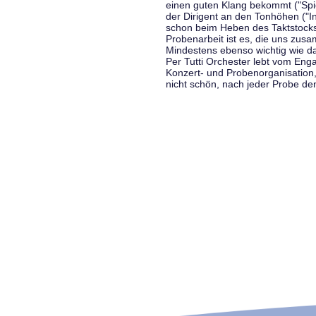
einen guten Klang bekommt ("Spiel
der Dirigent an den Tonhöhen ("In
schon beim Heben des Taktstocks 
Probenarbeit ist es, die uns zu
Mindestens ebenso wichtig wie d
Per Tutti Orchester lebt vom Enga
Konzert- und Probenorganisation
nicht schön, nach jeder Probe d