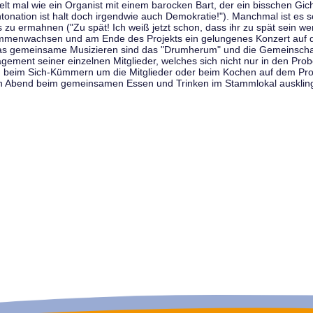
t mal wie ein Organist mit einem barocken Bart, der ein bisschen Gicht 
tonation ist halt doch irgendwie auch Demokratie!"). Manchmal ist es s
zu ermahnen ("Zu spät! Ich weiß jetzt schon, dass ihr zu spät sein we
sammenwachsen und am Ende des Projekts ein gelungenes Konzert auf d
as gemeinsame Musizieren sind das "Drumherum" und die Gemeinschaft
gement seiner einzelnen Mitglieder, welches sich nicht nur in den Prob
, beim Sich-Kümmern um die Mitglieder oder beim Kochen auf dem Pro
en Abend beim gemeinsamen Essen und Trinken im Stammlokal ausklin