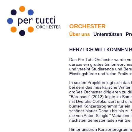
ORCHESTER
Über uns
Unterstützen
Pr
HERZLICH WILLKOMMEN B
Das Per Tutti Orchester wurde vo
daraus ein großes Sinfonieorchest
und vereint Studierende und Beruf
Einstiegshürde und keine Profis 
In seinen Projekten legt sich das 
bei dem das musikalische Winterm
großes Orchester dirigieren zu d
"Bärensee" (2012) folgte im Somm
mit Dvoraks Cellokonzert und ei
bunten Konzertprogramm für ein E
schöner blauer Donau bis hin zu 
die von Anton Stingls " Variatio
nächsten Semester laden wir Sie 
Hinter unseren Konzertprogrammen