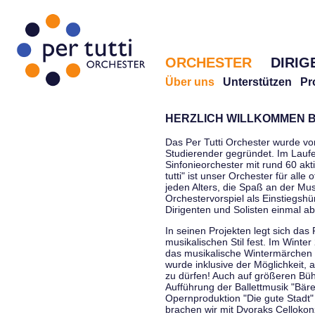
ORCHESTER
DIRIG
Über uns
Unterstützen
Pr
HERZLICH WILLKOMMEN B
Das Per Tutti Orchester wurde vo
Studierender gegründet. Im Laufe
Sinfonieorchester mit rund 60 ak
tutti" ist unser Orchester für all
jeden Alters, die Spaß an der Musi
Orchestervorspiel als Einstiegshü
Dirigenten und Solisten einmal a
In seinen Projekten legt sich das 
musikalischen Stil fest. Im Winte
das musikalische Wintermärchen 
wurde inklusive der Möglichkeit, 
zu dürfen! Auch auf größeren Bü
Aufführung der Ballettmusik "Bär
Opernproduktion "Die gute Stadt"
brachen wir mit Dvoraks Cellokonz