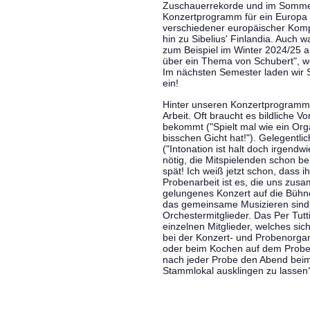
Zuschauerrekorde und im Sommer
Konzertprogramm für ein Europa d
verschiedener europäischer Komp
hin zu Sibelius' Finlandia. Auch
zum Beispiel im Winter 2024/25 a
über ein Thema von Schubert", w
Im nächsten Semester laden wir 
ein!
Hinter unseren Konzertprogramme
Arbeit. Oft braucht es bildliche 
bekommt ("Spielt mal wie ein Org
bisschen Gicht hat!"). Gelegentli
("Intonation ist halt doch irgend
nötig, die Mitspielenden schon 
spät! Ich weiß jetzt schon, dass i
Probenarbeit ist es, die uns zu
gelungenes Konzert auf die Bühne
das gemeinsame Musizieren sind
Orchestermitglieder. Das Per Tut
einzelnen Mitglieder, welches sic
bei der Konzert- und Probenorga
oder beim Kochen auf dem Proben
nach jeder Probe den Abend bei
Stammlokal ausklingen zu lassen