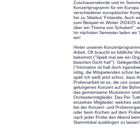
Zuschauerrekorde und im Sommer
Konzertprogramm für ein Europa d
verschiedener europäischer Komp
hin zu Sibelius' Finlandia. Auch
zum Beispiel im Winter 2024/25 a
über ein Thema von Schubert", w
Im nächsten Semester laden wir 
ein!
Hinter unseren Konzertprogramme
Arbeit. Oft braucht es bildliche 
bekommt ("Spielt mal wie ein Org
bisschen Gicht hat!"). Gelegentli
("Intonation ist halt doch irgend
nötig, die Mitspielenden schon 
spät! Ich weiß jetzt schon, dass i
Probenarbeit ist es, die uns zu
gelungenes Konzert auf die Bühne
das gemeinsame Musizieren sind
Orchestermitglieder. Das Per Tut
einzelnen Mitglieder, welches sic
bei der Konzert- und Probenorga
oder beim Kochen auf dem Proben
nach jeder Probe den Abend bei
Stammlokal ausklingen zu lassen