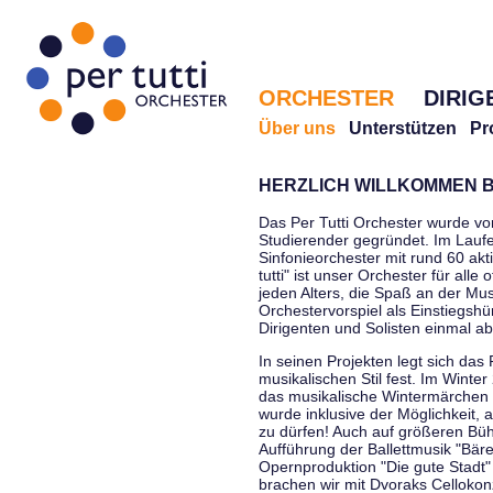
ORCHESTER
DIRIG
Über uns
Unterstützen
Pr
HERZLICH WILLKOMMEN B
Das Per Tutti Orchester wurde vo
Studierender gegründet. Im Laufe
Sinfonieorchester mit rund 60 ak
tutti" ist unser Orchester für all
jeden Alters, die Spaß an der Musi
Orchestervorspiel als Einstiegshü
Dirigenten und Solisten einmal a
In seinen Projekten legt sich das 
musikalischen Stil fest. Im Winte
das musikalische Wintermärchen 
wurde inklusive der Möglichkeit, 
zu dürfen! Auch auf größeren Bü
Aufführung der Ballettmusik "Bär
Opernproduktion "Die gute Stadt"
brachen wir mit Dvoraks Cellokonz