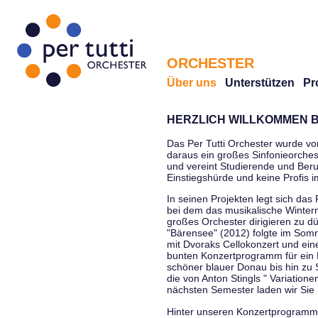
ORCHESTER
Über uns
Unterstützen
Pr
HERZLICH WILLKOMMEN B
Das Per Tutti Orchester wurde vo
daraus ein großes Sinfonieorchest
und vereint Studierende und Beruf
Einstiegshürde und keine Profis 
In seinen Projekten legt sich das 
bei dem das musikalische Winterm
großes Orchester dirigieren zu d
"Bärensee" (2012) folgte im Somm
mit Dvoraks Cellokonzert und ei
bunten Konzertprogramm für ein E
schöner blauer Donau bis hin zu 
die von Anton Stingls " Variatio
nächsten Semester laden wir Sie 
Hinter unseren Konzertprogrammen