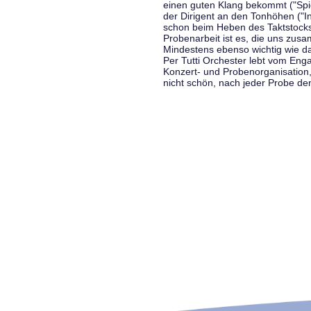
einen guten Klang bekommt ("Spiel
der Dirigent an den Tonhöhen ("In
schon beim Heben des Taktstocks 
Probenarbeit ist es, die uns zu
Mindestens ebenso wichtig wie d
Per Tutti Orchester lebt vom Enga
Konzert- und Probenorganisation
nicht schön, nach jeder Probe d