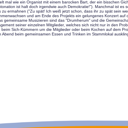
t mal wie ein Organist mit einem barocken Bart, der ein bisschen Gicht 
tonation ist halt doch irgendwie auch Demokratie!"). Manchmal ist es s
zu ermahnen ("Zu spät! Ich weiß jetzt schon, dass ihr zu spät sein we
sammenwachsen und am Ende des Projekts ein gelungenes Konzert auf d
as gemeinsame Musizieren sind das "Drumherum" und die Gemeinschaft
gement seiner einzelnen Mitglieder, welches sich nicht nur in den Prob
, beim Sich-Kümmern um die Mitglieder oder beim Kochen auf dem Pro
en Abend beim gemeinsamen Essen und Trinken im Stammlokal ausklin