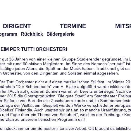
DIRIGENT
TERMINE
MITS
ogramm
Rückblick
Bildergalerie
EIM PER TUTTI ORCHESTER!
r gut 36 Jahren von einer kleinen Gruppe Studierender gegründet. Im L
er mit rund 60 aktiven Mitgliedern. Im Sinne des Namens "per tutti" ist 
stätige jeden Alters, die Spaß an der Musik haben. Traditionell gibt es 
im Orchester, von den Dirigenten und Solisten einmal abgesehen.
Per Tutti Orchester nicht auf einen musikalischen Stil fest. Im Winter 2
ärchen "Der Schneemann" von H. Blake aufgeführt wurde inklusive der 
ürfen! Auch auf größeren Bühnen waren wir bereits unterwegs: Nach der
er 2015 die Opernproduktion "Die gute Stadt" am Stadttheater Freibu
ner Sinfonie von Borodin alle Zuschauerrekorde und im Sommersemester
uropa der Vielfalt ein. Gespielt wurden Werke verschiedener europäi
Sibelius' Finlandia. Auch wagten wir uns an so manche Uraufführung, 
nen und Fuge über ein Thema von Schubert", welches der Freiburger Ko
herzlich zu unserem tierischen Programm ein!
 steckt immer ein Semester intensiver Arbeit. Oft braucht es bildliche