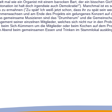
t mal wie ein Organist mit einem barocken Bart, der ein bisschen Gicht 
tonation ist halt doch irgendwie auch Demokratie!"). Manchmal ist es s
zu ermahnen ("Zu spät! Ich weiß jetzt schon, dass ihr zu spät sein we
sammenwachsen und am Ende des Projekts ein gelungenes Konzert auf d
as gemeinsame Musizieren sind das "Drumherum" und die Gemeinschaft
gement seiner einzelnen Mitglieder, welches sich nicht nur in den Prob
, beim Sich-Kümmern um die Mitglieder oder beim Kochen auf dem Pro
en Abend beim gemeinsamen Essen und Trinken im Stammlokal ausklin