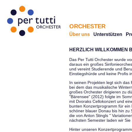
ORCHESTER
Über uns
Unterstützen
Pr
HERZLICH WILLKOMMEN B
Das Per Tutti Orchester wurde vo
daraus ein großes Sinfonieorchest
und vereint Studierende und Beruf
Einstiegshürde und keine Profis 
In seinen Projekten legt sich das 
bei dem das musikalische Winterm
großes Orchester dirigieren zu d
"Bärensee" (2012) folgte im Somm
mit Dvoraks Cellokonzert und ei
bunten Konzertprogramm für ein E
schöner blauer Donau bis hin zu 
die von Anton Stingls " Variatio
nächsten Semester laden wir Sie 
Hinter unseren Konzertprogrammen