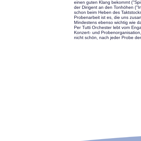
einen guten Klang bekommt ("Spiel
der Dirigent an den Tonhöhen ("In
schon beim Heben des Taktstocks 
Probenarbeit ist es, die uns zu
Mindestens ebenso wichtig wie d
Per Tutti Orchester lebt vom Enga
Konzert- und Probenorganisation
nicht schön, nach jeder Probe d