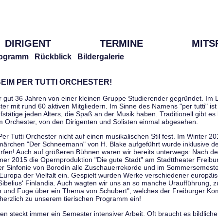
DIRIGENT
TERMINE
MITS
ogramm
Rückblick
Bildergalerie
EIM PER TUTTI ORCHESTER!
r gut 36 Jahren von einer kleinen Gruppe Studierender gegründet. Im L
er mit rund 60 aktiven Mitgliedern. Im Sinne des Namens "per tutti" ist 
stätige jeden Alters, die Spaß an der Musik haben. Traditionell gibt es 
im Orchester, von den Dirigenten und Solisten einmal abgesehen.
Per Tutti Orchester nicht auf einen musikalischen Stil fest. Im Winter 2
ärchen "Der Schneemann" von H. Blake aufgeführt wurde inklusive der 
ürfen! Auch auf größeren Bühnen waren wir bereits unterwegs: Nach der
er 2015 die Opernproduktion "Die gute Stadt" am Stadttheater Freibu
ner Sinfonie von Borodin alle Zuschauerrekorde und im Sommersemester
uropa der Vielfalt ein. Gespielt wurden Werke verschiedener europäi
Sibelius' Finlandia. Auch wagten wir uns an so manche Uraufführung, 
nen und Fuge über ein Thema von Schubert", welches der Freiburger Ko
herzlich zu unserem tierischen Programm ein!
 steckt immer ein Semester intensiver Arbeit. Oft braucht es bildliche