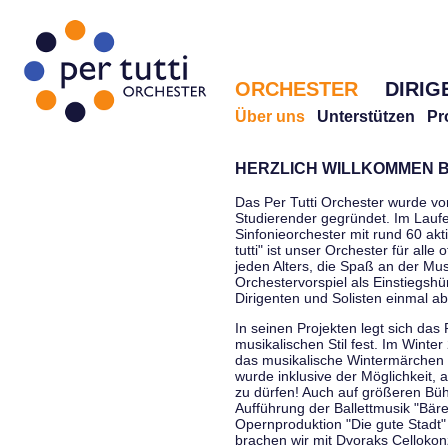
ORCHESTER
DIRIG
Über uns
Unterstützen
Pr
HERZLICH WILLKOMMEN B
Das Per Tutti Orchester wurde vo
Studierender gegründet. Im Laufe
Sinfonieorchester mit rund 60 ak
tutti" ist unser Orchester für all
jeden Alters, die Spaß an der Musi
Orchestervorspiel als Einstiegshü
Dirigenten und Solisten einmal a
In seinen Projekten legt sich das 
musikalischen Stil fest. Im Winte
das musikalische Wintermärchen 
wurde inklusive der Möglichkeit, 
zu dürfen! Auch auf größeren Bü
Aufführung der Ballettmusik "Bär
Opernproduktion "Die gute Stadt"
brachen wir mit Dvoraks Cellokonz