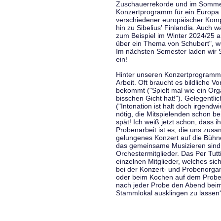
Zuschauerrekorde und im Sommer
Konzertprogramm für ein Europa d
verschiedener europäischer Komp
hin zu Sibelius' Finlandia. Auch
zum Beispiel im Winter 2024/25 a
über ein Thema von Schubert", w
Im nächsten Semester laden wir 
ein!
Hinter unseren Konzertprogramme
Arbeit. Oft braucht es bildliche 
bekommt ("Spielt mal wie ein Org
bisschen Gicht hat!"). Gelegentli
("Intonation ist halt doch irgend
nötig, die Mitspielenden schon 
spät! Ich weiß jetzt schon, dass i
Probenarbeit ist es, die uns zu
gelungenes Konzert auf die Bühne
das gemeinsame Musizieren sind
Orchestermitglieder. Das Per Tut
einzelnen Mitglieder, welches sic
bei der Konzert- und Probenorga
oder beim Kochen auf dem Proben
nach jeder Probe den Abend bei
Stammlokal ausklingen zu lassen