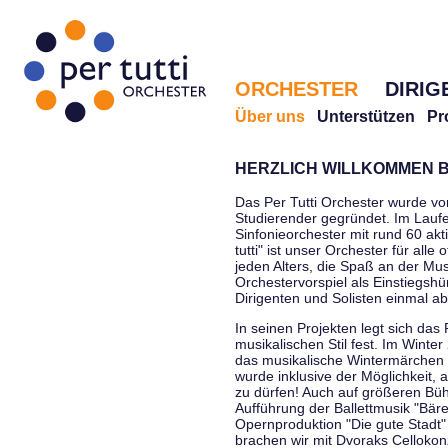
ORCHESTER
DIRIG
Über uns
Unterstützen
Pr
HERZLICH WILLKOMMEN B
Das Per Tutti Orchester wurde vo
Studierender gegründet. Im Laufe
Sinfonieorchester mit rund 60 ak
tutti" ist unser Orchester für all
jeden Alters, die Spaß an der Musi
Orchestervorspiel als Einstiegshü
Dirigenten und Solisten einmal a
In seinen Projekten legt sich das 
musikalischen Stil fest. Im Winte
das musikalische Wintermärchen 
wurde inklusive der Möglichkeit, 
zu dürfen! Auch auf größeren Bü
Aufführung der Ballettmusik "Bär
Opernproduktion "Die gute Stadt"
brachen wir mit Dvoraks Cellokonz