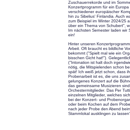
Zuschauerrekorde und im Sommer
Konzertprogramm für ein Europa d
verschiedener europäischer Komp
hin zu Sibelius' Finlandia. Auch
zum Beispiel im Winter 2024/25 a
über ein Thema von Schubert", w
Im nächsten Semester laden wir 
ein!
Hinter unseren Konzertprogramme
Arbeit. Oft braucht es bildliche 
bekommt ("Spielt mal wie ein Org
bisschen Gicht hat!"). Gelegentli
("Intonation ist halt doch irgend
nötig, die Mitspielenden schon 
spät! Ich weiß jetzt schon, dass i
Probenarbeit ist es, die uns zu
gelungenes Konzert auf die Bühne
das gemeinsame Musizieren sind
Orchestermitglieder. Das Per Tut
einzelnen Mitglieder, welches sic
bei der Konzert- und Probenorga
oder beim Kochen auf dem Proben
nach jeder Probe den Abend bei
Stammlokal ausklingen zu lassen