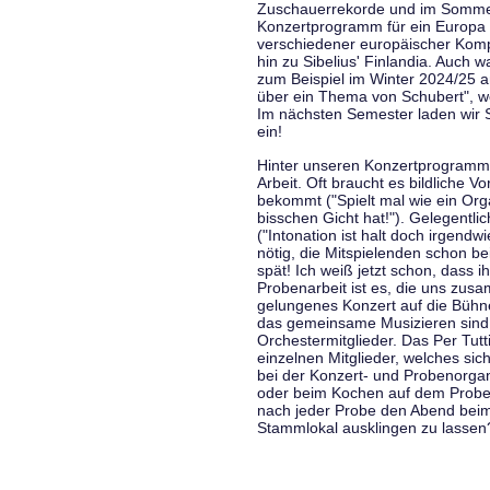
Zuschauerrekorde und im Sommer
Konzertprogramm für ein Europa d
verschiedener europäischer Komp
hin zu Sibelius' Finlandia. Auch
zum Beispiel im Winter 2024/25 a
über ein Thema von Schubert", w
Im nächsten Semester laden wir 
ein!
Hinter unseren Konzertprogramme
Arbeit. Oft braucht es bildliche 
bekommt ("Spielt mal wie ein Org
bisschen Gicht hat!"). Gelegentli
("Intonation ist halt doch irgend
nötig, die Mitspielenden schon 
spät! Ich weiß jetzt schon, dass i
Probenarbeit ist es, die uns zu
gelungenes Konzert auf die Bühne
das gemeinsame Musizieren sind
Orchestermitglieder. Das Per Tut
einzelnen Mitglieder, welches sic
bei der Konzert- und Probenorga
oder beim Kochen auf dem Proben
nach jeder Probe den Abend bei
Stammlokal ausklingen zu lassen