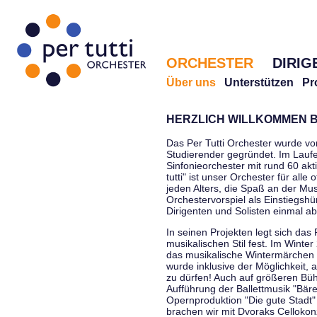
ORCHESTER
DIRIG
Über uns
Unterstützen
Pr
HERZLICH WILLKOMMEN B
Das Per Tutti Orchester wurde vo
Studierender gegründet. Im Laufe
Sinfonieorchester mit rund 60 ak
tutti" ist unser Orchester für all
jeden Alters, die Spaß an der Musi
Orchestervorspiel als Einstiegshü
Dirigenten und Solisten einmal a
In seinen Projekten legt sich das 
musikalischen Stil fest. Im Winte
das musikalische Wintermärchen 
wurde inklusive der Möglichkeit, 
zu dürfen! Auch auf größeren Bü
Aufführung der Ballettmusik "Bär
Opernproduktion "Die gute Stadt"
brachen wir mit Dvoraks Cellokonz