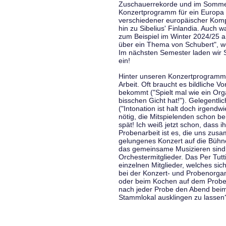
Zuschauerrekorde und im Sommer
Konzertprogramm für ein Europa d
verschiedener europäischer Komp
hin zu Sibelius' Finlandia. Auch
zum Beispiel im Winter 2024/25 a
über ein Thema von Schubert", w
Im nächsten Semester laden wir 
ein!
Hinter unseren Konzertprogramme
Arbeit. Oft braucht es bildliche 
bekommt ("Spielt mal wie ein Org
bisschen Gicht hat!"). Gelegentli
("Intonation ist halt doch irgend
nötig, die Mitspielenden schon 
spät! Ich weiß jetzt schon, dass i
Probenarbeit ist es, die uns zu
gelungenes Konzert auf die Bühne
das gemeinsame Musizieren sind
Orchestermitglieder. Das Per Tut
einzelnen Mitglieder, welches sic
bei der Konzert- und Probenorga
oder beim Kochen auf dem Proben
nach jeder Probe den Abend bei
Stammlokal ausklingen zu lassen