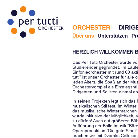
ORCHESTER
DIRIG
Über uns
Unterstützen
Pr
HERZLICH WILLKOMMEN B
Das Per Tutti Orchester wurde vo
Studierender gegründet. Im Laufe
Sinfonieorchester mit rund 60 ak
tutti" ist unser Orchester für all
jeden Alters, die Spaß an der Musi
Orchestervorspiel als Einstiegshü
Dirigenten und Solisten einmal a
In seinen Projekten legt sich das 
musikalischen Stil fest. Im Winte
das musikalische Wintermärchen 
wurde inklusive der Möglichkeit, 
zu dürfen! Auch auf größeren Bü
Aufführung der Ballettmusik "Bär
Opernproduktion "Die gute Stadt"
brachen wir mit Dvoraks Cellokonz