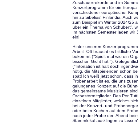
Zuschauerrekorde und im Sommer
Konzertprogramm für ein Europa d
verschiedener europäischer Komp
hin zu Sibelius' Finlandia. Auch
zum Beispiel im Winter 2024/25 a
über ein Thema von Schubert", w
Im nächsten Semester laden wir 
ein!
Hinter unseren Konzertprogramme
Arbeit. Oft braucht es bildliche 
bekommt ("Spielt mal wie ein Org
bisschen Gicht hat!"). Gelegentli
("Intonation ist halt doch irgend
nötig, die Mitspielenden schon 
spät! Ich weiß jetzt schon, dass i
Probenarbeit ist es, die uns zu
gelungenes Konzert auf die Bühne
das gemeinsame Musizieren sind
Orchestermitglieder. Das Per Tut
einzelnen Mitglieder, welches sic
bei der Konzert- und Probenorga
oder beim Kochen auf dem Proben
nach jeder Probe den Abend bei
Stammlokal ausklingen zu lassen