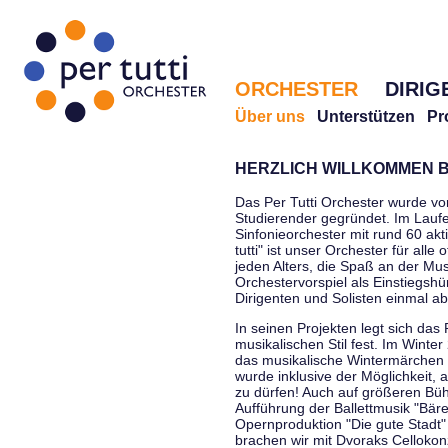
ORCHESTER
DIRIG
Über uns
Unterstützen
Pr
HERZLICH WILLKOMMEN B
Das Per Tutti Orchester wurde vo
Studierender gegründet. Im Laufe
Sinfonieorchester mit rund 60 ak
tutti" ist unser Orchester für all
jeden Alters, die Spaß an der Musi
Orchestervorspiel als Einstiegshü
Dirigenten und Solisten einmal a
In seinen Projekten legt sich das 
musikalischen Stil fest. Im Winte
das musikalische Wintermärchen 
wurde inklusive der Möglichkeit, 
zu dürfen! Auch auf größeren Bü
Aufführung der Ballettmusik "Bär
Opernproduktion "Die gute Stadt"
brachen wir mit Dvoraks Cellokonz