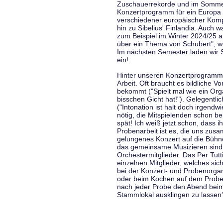
Zuschauerrekorde und im Sommer
Konzertprogramm für ein Europa d
verschiedener europäischer Komp
hin zu Sibelius' Finlandia. Auch
zum Beispiel im Winter 2024/25 a
über ein Thema von Schubert", w
Im nächsten Semester laden wir 
ein!
Hinter unseren Konzertprogramme
Arbeit. Oft braucht es bildliche 
bekommt ("Spielt mal wie ein Org
bisschen Gicht hat!"). Gelegentli
("Intonation ist halt doch irgend
nötig, die Mitspielenden schon 
spät! Ich weiß jetzt schon, dass i
Probenarbeit ist es, die uns zu
gelungenes Konzert auf die Bühne
das gemeinsame Musizieren sind
Orchestermitglieder. Das Per Tut
einzelnen Mitglieder, welches sic
bei der Konzert- und Probenorga
oder beim Kochen auf dem Proben
nach jeder Probe den Abend bei
Stammlokal ausklingen zu lassen