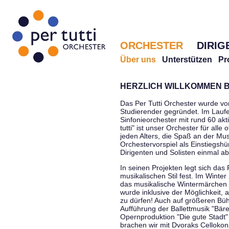
ORCHESTER
DIRIG
Über uns
Unterstützen
Pr
HERZLICH WILLKOMMEN B
Das Per Tutti Orchester wurde vo
Studierender gegründet. Im Laufe
Sinfonieorchester mit rund 60 ak
tutti" ist unser Orchester für all
jeden Alters, die Spaß an der Musi
Orchestervorspiel als Einstiegshü
Dirigenten und Solisten einmal a
In seinen Projekten legt sich das 
musikalischen Stil fest. Im Winte
das musikalische Wintermärchen 
wurde inklusive der Möglichkeit, 
zu dürfen! Auch auf größeren Bü
Aufführung der Ballettmusik "Bär
Opernproduktion "Die gute Stadt"
brachen wir mit Dvoraks Cellokonz