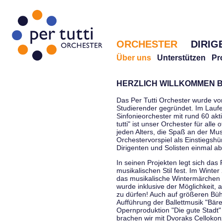
ORCHESTER
DIRIG
Über uns
Unterstützen
Pr
HERZLICH WILLKOMMEN B
Das Per Tutti Orchester wurde vo
Studierender gegründet. Im Laufe
Sinfonieorchester mit rund 60 ak
tutti" ist unser Orchester für all
jeden Alters, die Spaß an der Musi
Orchestervorspiel als Einstiegshü
Dirigenten und Solisten einmal a
In seinen Projekten legt sich das 
musikalischen Stil fest. Im Winte
das musikalische Wintermärchen 
wurde inklusive der Möglichkeit, 
zu dürfen! Auch auf größeren Bü
Aufführung der Ballettmusik "Bär
Opernproduktion "Die gute Stadt"
brachen wir mit Dvoraks Cellokonz