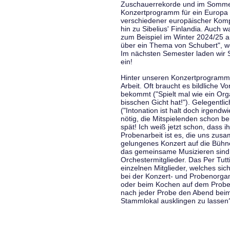
Zuschauerrekorde und im Sommer
Konzertprogramm für ein Europa d
verschiedener europäischer Komp
hin zu Sibelius' Finlandia. Auch
zum Beispiel im Winter 2024/25 a
über ein Thema von Schubert", w
Im nächsten Semester laden wir 
ein!
Hinter unseren Konzertprogramme
Arbeit. Oft braucht es bildliche 
bekommt ("Spielt mal wie ein Org
bisschen Gicht hat!"). Gelegentli
("Intonation ist halt doch irgend
nötig, die Mitspielenden schon 
spät! Ich weiß jetzt schon, dass i
Probenarbeit ist es, die uns zu
gelungenes Konzert auf die Bühne
das gemeinsame Musizieren sind
Orchestermitglieder. Das Per Tut
einzelnen Mitglieder, welches sic
bei der Konzert- und Probenorga
oder beim Kochen auf dem Proben
nach jeder Probe den Abend bei
Stammlokal ausklingen zu lassen