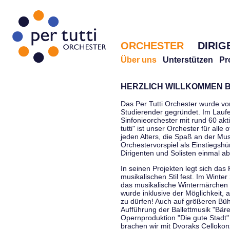
ORCHESTER
DIRIG
Über uns
Unterstützen
Pr
HERZLICH WILLKOMMEN B
Das Per Tutti Orchester wurde vo
Studierender gegründet. Im Laufe
Sinfonieorchester mit rund 60 ak
tutti" ist unser Orchester für all
jeden Alters, die Spaß an der Musi
Orchestervorspiel als Einstiegshü
Dirigenten und Solisten einmal a
In seinen Projekten legt sich das 
musikalischen Stil fest. Im Winte
das musikalische Wintermärchen 
wurde inklusive der Möglichkeit, 
zu dürfen! Auch auf größeren Bü
Aufführung der Ballettmusik "Bär
Opernproduktion "Die gute Stadt"
brachen wir mit Dvoraks Cellokonz