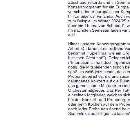
Zuschauerrekorde und im Sommer
Konzertprogramm für ein Europa d
verschiedener europäischer Komp
hin zu Sibelius' Finlandia. Auch
zum Beispiel im Winter 2024/25 a
über ein Thema von Schubert", w
Im nächsten Semester laden wir 
ein!
Hinter unseren Konzertprogramme
Arbeit. Oft braucht es bildliche 
bekommt ("Spielt mal wie ein Org
bisschen Gicht hat!"). Gelegentli
("Intonation ist halt doch irgend
nötig, die Mitspielenden schon 
spät! Ich weiß jetzt schon, dass i
Probenarbeit ist es, die uns zu
gelungenes Konzert auf die Bühne
das gemeinsame Musizieren sind
Orchestermitglieder. Das Per Tut
einzelnen Mitglieder, welches sic
bei der Konzert- und Probenorga
oder beim Kochen auf dem Proben
nach jeder Probe den Abend bei
Stammlokal ausklingen zu lassen