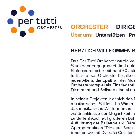
ORCHESTER
DIRIG
Über uns
Unterstützen
Pr
HERZLICH WILLKOMMEN B
Das Per Tutti Orchester wurde vo
Studierender gegründet. Im Laufe
Sinfonieorchester mit rund 60 ak
tutti" ist unser Orchester für all
jeden Alters, die Spaß an der Musi
Orchestervorspiel als Einstiegshü
Dirigenten und Solisten einmal a
In seinen Projekten legt sich das 
musikalischen Stil fest. Im Winte
das musikalische Wintermärchen 
wurde inklusive der Möglichkeit, 
zu dürfen! Auch auf größeren Bü
Aufführung der Ballettmusik "Bär
Opernproduktion "Die gute Stadt"
brachen wir mit Dvoraks Cellokonz