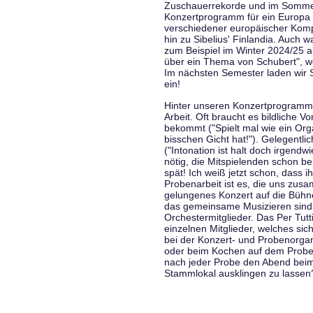
Zuschauerrekorde und im Sommer
Konzertprogramm für ein Europa d
verschiedener europäischer Komp
hin zu Sibelius' Finlandia. Auch
zum Beispiel im Winter 2024/25 a
über ein Thema von Schubert", w
Im nächsten Semester laden wir 
ein!
Hinter unseren Konzertprogramme
Arbeit. Oft braucht es bildliche 
bekommt ("Spielt mal wie ein Org
bisschen Gicht hat!"). Gelegentli
("Intonation ist halt doch irgend
nötig, die Mitspielenden schon 
spät! Ich weiß jetzt schon, dass i
Probenarbeit ist es, die uns zu
gelungenes Konzert auf die Bühne
das gemeinsame Musizieren sind
Orchestermitglieder. Das Per Tut
einzelnen Mitglieder, welches sic
bei der Konzert- und Probenorga
oder beim Kochen auf dem Proben
nach jeder Probe den Abend bei
Stammlokal ausklingen zu lassen