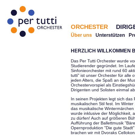
ORCHESTER
DIRIG
Über uns
Unterstützen
Pr
HERZLICH WILLKOMMEN B
Das Per Tutti Orchester wurde vo
Studierender gegründet. Im Laufe
Sinfonieorchester mit rund 60 ak
tutti" ist unser Orchester für all
jeden Alters, die Spaß an der Musi
Orchestervorspiel als Einstiegshü
Dirigenten und Solisten einmal a
In seinen Projekten legt sich das 
musikalischen Stil fest. Im Winte
das musikalische Wintermärchen 
wurde inklusive der Möglichkeit, 
zu dürfen! Auch auf größeren Bü
Aufführung der Ballettmusik "Bär
Opernproduktion "Die gute Stadt"
brachen wir mit Dvoraks Cellokonz