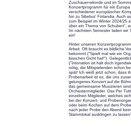
Zuschauerrekorde und im Sommer
Konzertprogramm für ein Europa d
verschiedener europäischer Komp
hin zu Sibelius' Finlandia. Auch
zum Beispiel im Winter 2024/25 a
über ein Thema von Schubert", w
Im nächsten Semester laden wir 
ein!
Hinter unseren Konzertprogramme
Arbeit. Oft braucht es bildliche 
bekommt ("Spielt mal wie ein Org
bisschen Gicht hat!"). Gelegentli
("Intonation ist halt doch irgend
nötig, die Mitspielenden schon 
spät! Ich weiß jetzt schon, dass i
Probenarbeit ist es, die uns zu
gelungenes Konzert auf die Bühne
das gemeinsame Musizieren sind
Orchestermitglieder. Das Per Tut
einzelnen Mitglieder, welches sic
bei der Konzert- und Probenorga
oder beim Kochen auf dem Proben
nach jeder Probe den Abend bei
Stammlokal ausklingen zu lassen