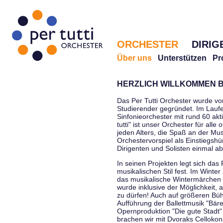
ORCHESTER
DIRIG
Über uns
Unterstützen
Pr
HERZLICH WILLKOMMEN B
Das Per Tutti Orchester wurde vo
Studierender gegründet. Im Laufe
Sinfonieorchester mit rund 60 ak
tutti" ist unser Orchester für all
jeden Alters, die Spaß an der Musi
Orchestervorspiel als Einstiegshü
Dirigenten und Solisten einmal a
In seinen Projekten legt sich das 
musikalischen Stil fest. Im Winte
das musikalische Wintermärchen 
wurde inklusive der Möglichkeit, 
zu dürfen! Auch auf größeren Bü
Aufführung der Ballettmusik "Bär
Opernproduktion "Die gute Stadt"
brachen wir mit Dvoraks Cellokonz