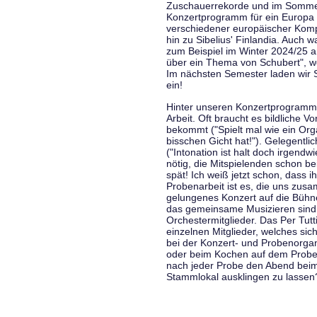
Zuschauerrekorde und im Sommer
Konzertprogramm für ein Europa d
verschiedener europäischer Komp
hin zu Sibelius' Finlandia. Auch
zum Beispiel im Winter 2024/25 a
über ein Thema von Schubert", w
Im nächsten Semester laden wir 
ein!
Hinter unseren Konzertprogramme
Arbeit. Oft braucht es bildliche 
bekommt ("Spielt mal wie ein Org
bisschen Gicht hat!"). Gelegentli
("Intonation ist halt doch irgend
nötig, die Mitspielenden schon 
spät! Ich weiß jetzt schon, dass i
Probenarbeit ist es, die uns zu
gelungenes Konzert auf die Bühne
das gemeinsame Musizieren sind
Orchestermitglieder. Das Per Tut
einzelnen Mitglieder, welches sic
bei der Konzert- und Probenorga
oder beim Kochen auf dem Proben
nach jeder Probe den Abend bei
Stammlokal ausklingen zu lassen