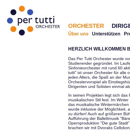
ORCHESTER
DIRIG
Über uns
Unterstützen
Pr
HERZLICH WILLKOMMEN B
Das Per Tutti Orchester wurde vo
Studierender gegründet. Im Laufe
Sinfonieorchester mit rund 60 ak
tutti" ist unser Orchester für all
jeden Alters, die Spaß an der Musi
Orchestervorspiel als Einstiegshü
Dirigenten und Solisten einmal a
In seinen Projekten legt sich das 
musikalischen Stil fest. Im Winte
das musikalische Wintermärchen 
wurde inklusive der Möglichkeit, 
zu dürfen! Auch auf größeren Bü
Aufführung der Ballettmusik "Bär
Opernproduktion "Die gute Stadt"
brachen wir mit Dvoraks Cellokonz