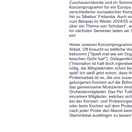
Zuschauerrekorde und im Sommer
Konzertprogramm für ein Europa d
verschiedener europäischer Komp
hin zu Sibelius' Finlandia. Auch
zum Beispiel im Winter 2024/25 a
über ein Thema von Schubert", w
Im nächsten Semester laden wir 
ein!
Hinter unseren Konzertprogramme
Arbeit. Oft braucht es bildliche 
bekommt ("Spielt mal wie ein Org
bisschen Gicht hat!"). Gelegentli
("Intonation ist halt doch irgend
nötig, die Mitspielenden schon 
spät! Ich weiß jetzt schon, dass i
Probenarbeit ist es, die uns zu
gelungenes Konzert auf die Bühne
das gemeinsame Musizieren sind
Orchestermitglieder. Das Per Tut
einzelnen Mitglieder, welches sic
bei der Konzert- und Probenorga
oder beim Kochen auf dem Proben
nach jeder Probe den Abend bei
Stammlokal ausklingen zu lassen