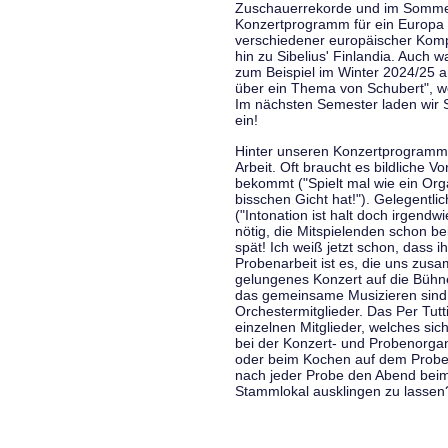
Zuschauerrekorde und im Sommer
Konzertprogramm für ein Europa d
verschiedener europäischer Komp
hin zu Sibelius' Finlandia. Auch
zum Beispiel im Winter 2024/25 a
über ein Thema von Schubert", w
Im nächsten Semester laden wir 
ein!
Hinter unseren Konzertprogramme
Arbeit. Oft braucht es bildliche 
bekommt ("Spielt mal wie ein Org
bisschen Gicht hat!"). Gelegentli
("Intonation ist halt doch irgend
nötig, die Mitspielenden schon 
spät! Ich weiß jetzt schon, dass i
Probenarbeit ist es, die uns zu
gelungenes Konzert auf die Bühne
das gemeinsame Musizieren sind
Orchestermitglieder. Das Per Tut
einzelnen Mitglieder, welches sic
bei der Konzert- und Probenorga
oder beim Kochen auf dem Proben
nach jeder Probe den Abend bei
Stammlokal ausklingen zu lassen