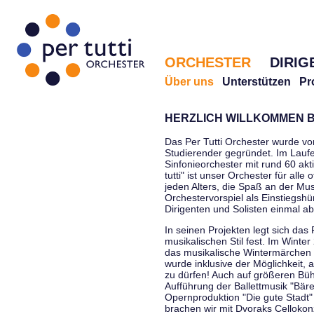
ORCHESTER
DIRIG
Über uns
Unterstützen
Pr
HERZLICH WILLKOMMEN B
Das Per Tutti Orchester wurde vo
Studierender gegründet. Im Laufe
Sinfonieorchester mit rund 60 ak
tutti" ist unser Orchester für all
jeden Alters, die Spaß an der Musi
Orchestervorspiel als Einstiegshü
Dirigenten und Solisten einmal a
In seinen Projekten legt sich das 
musikalischen Stil fest. Im Winte
das musikalische Wintermärchen 
wurde inklusive der Möglichkeit, 
zu dürfen! Auch auf größeren Bü
Aufführung der Ballettmusik "Bär
Opernproduktion "Die gute Stadt"
brachen wir mit Dvoraks Cellokonz