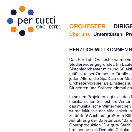
ORCHESTER
DIRIG
Über uns
Unterstützen
Pr
HERZLICH WILLKOMMEN B
Das Per Tutti Orchester wurde vo
Studierender gegründet. Im Laufe
Sinfonieorchester mit rund 60 ak
tutti" ist unser Orchester für all
jeden Alters, die Spaß an der Musi
Orchestervorspiel als Einstiegshü
Dirigenten und Solisten einmal a
In seinen Projekten legt sich das 
musikalischen Stil fest. Im Winte
das musikalische Wintermärchen 
wurde inklusive der Möglichkeit, 
zu dürfen! Auch auf größeren Bü
Aufführung der Ballettmusik "Bär
Opernproduktion "Die gute Stadt"
brachen wir mit Dvoraks Cellokonz