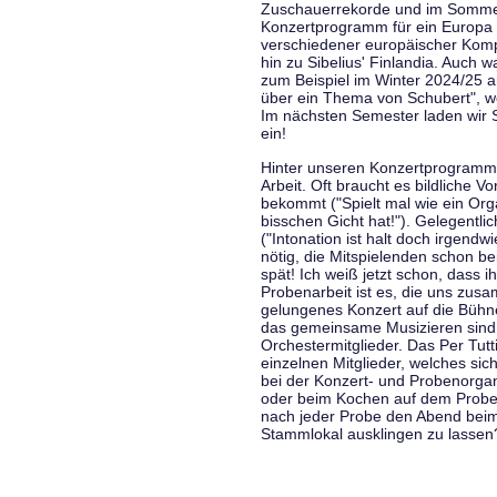
Zuschauerrekorde und im Sommer
Konzertprogramm für ein Europa d
verschiedener europäischer Komp
hin zu Sibelius' Finlandia. Auch
zum Beispiel im Winter 2024/25 a
über ein Thema von Schubert", w
Im nächsten Semester laden wir 
ein!
Hinter unseren Konzertprogramme
Arbeit. Oft braucht es bildliche 
bekommt ("Spielt mal wie ein Org
bisschen Gicht hat!"). Gelegentli
("Intonation ist halt doch irgend
nötig, die Mitspielenden schon 
spät! Ich weiß jetzt schon, dass i
Probenarbeit ist es, die uns zu
gelungenes Konzert auf die Bühne
das gemeinsame Musizieren sind
Orchestermitglieder. Das Per Tut
einzelnen Mitglieder, welches sic
bei der Konzert- und Probenorga
oder beim Kochen auf dem Proben
nach jeder Probe den Abend bei
Stammlokal ausklingen zu lassen